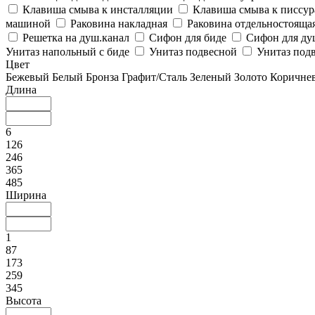
Клавиша смыва к инсталляции
Клавиша смыва к писсу
машиной
Раковина накладная
Раковина отдельностояща
Решетка на душ.канал
Сифон для биде
Сифон для ду
Унитаз напольный с биде
Унитаз подвесной
Унитаз подв
Цвет
Бежевый
Белый
Бронза
Графит/Сталь
Зеленый
Золото
Коричне
Длина
6
126
246
365
485
Ширина
1
87
173
259
345
Высота