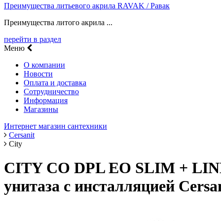
Преимущества литьевого акрила RAVAK / Равак
Преимущества литого акрила ...
перейти в раздел
Меню
О компании
Новости
Оплата и доставка
Сотрудничество
Информация
Магазины
Интернет магазин сантехники
Cersanit
City
CITY CO DPL EO SLIM + L
унитаза с инсталляцией Cersa