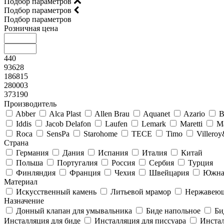
Подбор параметров
Подбор параметров
Подбор параметров
Розничная цена
440
93628
186815
280003
373190
Производитель
Abber
Alca Plast
Allen Brau
Aquanet
Azario
B
Iddis
Jacob Delafon
Laufen
Lemark
Maretti
M
Roca
SensPa
Starohome
TECE
Timo
Villero
Страна
Германия
Дания
Испания
Италия
Китай
Польша
Португалия
Россия
Сербия
Турция
Финляндия
Франция
Чехия
Швейцария
Южна
Материал
Искусственный камень
Литьевой мрамор
Нержавеющ
Назначение
Донный клапан для умывальника
Биде напольное
Би
Инсталляция для биде
Инсталляция для писсуара
Инстал