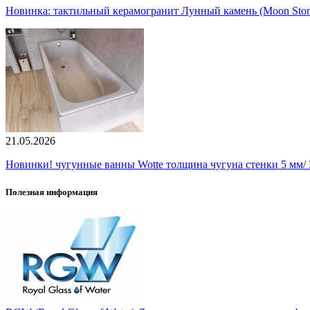
Новинка: тактильный керамогранит Лунный камень (Moon Ston
21.05.2026
Новинки! чугунные ванны Wotte толщина чугуна стенки 5 мм/ 3
Полезная информация