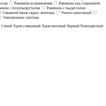
суар
Раковина встраиваемая
Раковина над стиральной
овина с полупьедесталом
Раковина с пьедесталом
Смывной бачок скрыт. монтажа
Унитаз напольный
Электронные унитазы
й
Синий
Хром глянцевый
Хром матовый
Черный
Разноцветные