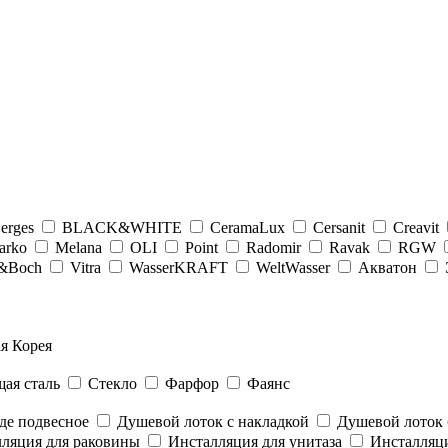
erges
BLACK&WHITE
CeramaLux
Cersanit
Creavit
arko
Melana
OLI
Point
Radomir
Ravak
RGW
y&Boсh
Vitra
WasserKRAFT
WeltWasser
Акватон
я Корея
ая сталь
Стекло
Фарфор
Фаянс
де подвесное
Душевой лоток с накладкой
Душевой лоток 
ляция для раковины
Инсталляция для унитаза
Инсталляци