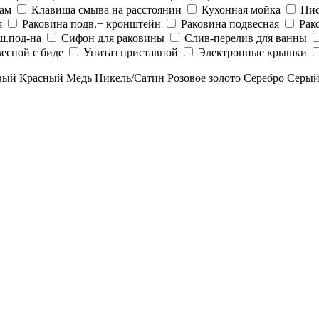
рам
Клавиша смыва на расстоянии
Кухонная мойка
Пис
я
Раковина подв.+ кронштейн
Раковина подвесная
Рак
ш.под-на
Сифон для раковины
Слив-перелив для ванны
есной с биде
Унитаз приставной
Электронные крышки
вый
Красный
Медь
Никель/Сатин
Розовое золото
Серебро
Серы