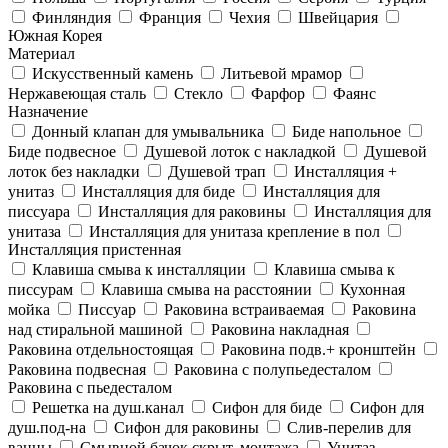
Финляндия
Франция
Чехия
Швейцария
Южная Корея
Материал
Искусственный камень
Литьевой мрамор
Нержавеющая сталь
Стекло
Фарфор
Фаянс
Назначение
Донный клапан для умывальника
Биде напольное
Биде подвесное
Душевой лоток с накладкой
Душевой
лоток без накладки
Душевой трап
Инсталляция +
унитаз
Инсталляция для биде
Инсталляция для
писсуара
Инсталляция для раковины
Инсталляция для
унитаза
Инсталляция для унитаза крепление в пол
Инсталляция пристенная
Клавиша смыва к инсталляции
Клавиша смыва к
писсурам
Клавиша смыва на расстоянии
Кухонная
мойка
Писсуар
Раковина встраиваемая
Раковина
над стиральной машиной
Раковина накладная
Раковина отдельностоящая
Раковина подв.+ кронштейн
Раковина подвесная
Раковина с полупьедесталом
Раковина с пьедесталом
Решетка на душ.канал
Сифон для биде
Сифон для
душ.под-на
Сифон для раковины
Слив-перелив для
ванны
Смывной бачок скрыт. монтажа
Унитаз