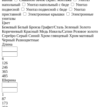
напольный
Унитаз напольный с биде
Унитаз
подвесной
Унитаз подвесной с биде
Унитаз
приставной
Электронные крышки
Электронные
унитазы
Цвет
Бежевый
Белый
Бронза
Графит/Сталь
Зеленый
Золото
Коричневый
Красный
Медь
Никель/Сатин
Розовое золото
Серебро
Серый
Синий
Хром глянцевый
Хром матовый
Черный
Разноцветные
Длина
6
126
246
365
485
Ширина
1
87
173