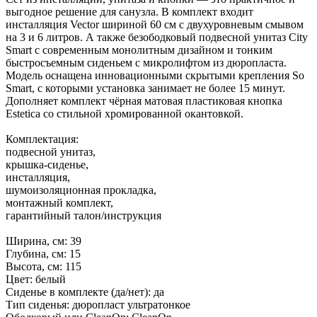
выгодное решение для санузла. В комплект входит
инсталляция Vector шириной 60 см с двухуровневым смывом
на 3 и 6 литров. А также безободковый подвесной унитаз City
Smart с современным монолитным дизайном и тонким
быстросъемным сиденьем с микролифтом из дюропласта.
Модель оснащена инновационными скрытыми крепления So
Smart, с которыми установка занимает не более 15 минут.
Дополняет комплект чёрная матовая пластиковая кнопка
Estetica со стильной хромированной окантовкой.
Комплектация:
подвесной унитаз,
крышка-сиденье,
инсталляция,
шумоизоляционная прокладка,
монтажный комплект,
гарантийный талон/инструкция
Ширина, см: 39
Глубина, см: 15
Высота, см: 115
Цвет: белый
Сиденье в комплекте (да/нет): да
Тип сиденья: дюропласт ультратонкое