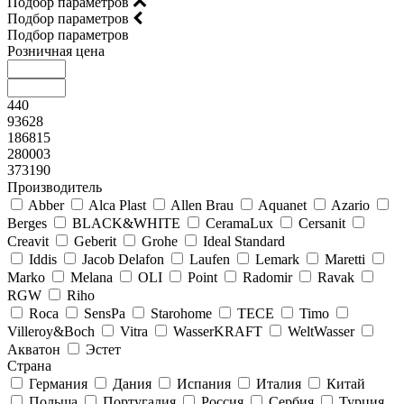
Подбор параметров
Подбор параметров
Подбор параметров
Розничная цена
440
93628
186815
280003
373190
Производитель
Abber
Alca Plast
Allen Brau
Aquanet
Azario
Berges
BLACK&WHITE
CeramaLux
Cersanit
Creavit
Geberit
Grohe
Ideal Standard
Iddis
Jacob Delafon
Laufen
Lemark
Maretti
Marko
Melana
OLI
Point
Radomir
Ravak
RGW
Riho
Roca
SensPa
Starohome
TECE
Timo
Villeroy&Boсh
Vitra
WasserKRAFT
WeltWasser
Акватон
Эстет
Страна
Германия
Дания
Испания
Италия
Китай
Польша
Португалия
Россия
Сербия
Турция