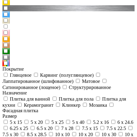
Покрытие
Глянцевое
Карвинг (полуглянцевое)
Лаппатированное (шлифованное)
Матовое
Сатинированное (лощеное)
Структурированное
Назначение
Плитка для ванной
Плитка для пола
Плитка для
кухни
Керамогранит
Клинкер
Мозаика
Фасадная плитка
Размер
5 x 15
5 x 20
5 x 25
5 x 40
5.2 x 16
6 x 24.6
6.25 x 25
6.5 x 20
7 x 28
7.5 x 15
7.5 x 22.5
7.5 x 30
8.5 x 28.5
10 x 10
10 x 20
10 x 30
10 x