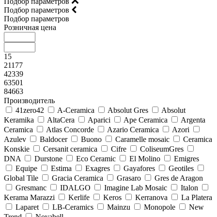
Подбор параметров
Подбор параметров
Подбор параметров
Розничная цена
15
21177
42339
63501
84663
Производитель
41zero42
A-Ceramica
Absolut Gres
Absolut
Keramika
AltaCera
Aparici
Ape Ceramica
Argenta
Ceramica
Atlas Concorde
Azario Ceramica
Azori
Azulev
Baldocer
Buono
Caramelle mosaic
Ceramica
Konskie
Cersanit ceramica
Cifre
ColiseumGres
DNA
Durstone
Eco Ceramic
El Molino
Emigres
Equipe
Estima
Exagres
Gayafores
Geotiles
Global Tile
Gracia Ceramica
Grasaro
Gres de Aragon
Gresmanc
IDALGO
Imagine Lab Mosaic
Italon
Kerama Marazzi
Kerlife
Keros
Kerranova
La Platera
Laparet
LB-Ceramics
Mainzu
Monopole
New
Trend
Novabell