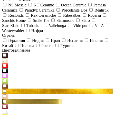
NS Mosaic
NT Ceramic
Ocean Ceramic
Pamesa
Ceramica
Paradyz Сeramika
Porcelanite Dos
Realistik
Realonda
Rex Ceramiche
Ribesalbes
Rocersa
Sanchis Home
Smile Tile
Starmosaic
Staro
StaroSlabs
Tubadzin
Vallelunga
Vidrepur
VitrA
Westerwalder
Нефрит
Страна
Германия
Индия
Иран
Испания
Италия
Китай
Польша
Россия
Турция
Цветовая гамма