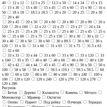
40
12 x 12
12.5 x 25
12.5 x 50
14 x 34
15 x 15
15 x 30
15 x 40
15 x 45
15 x 60
15 x 90
16 x
50
18 x 18
18.5 x 18.5
20 x 20
20 x 25
20 x 30
20 x 40
20 x 45
20 x 50
20 x 60
20 x 80
20 x 90
20 x
120
20 x 160
22 x 22
22 x 25
23 x 27
24 x 24
25 x 25
25 x 29
25 x 33
25 x 40
25 x 45
25 x
50
25 x 60
25 x 75
25 x 150
30 x 30
30 x 33
30 x 40
30 x 50
30 x 60
30 x 89.5
30 x 90
30 x
120
31 x 31
31 x 60
31 x 65
31 x 75
31.5 x 63
32 x 60
33 x 33
33 x 44
33 x 60
33 x 90
33 x 120
33
x 160
35 x 35
40 x 40
40 x 60
40 x 80
40 x 120
42 x 42
44 x 44
45 x 45
45 x 90
50 x 50
50 x
100
58 x 58
59 x 59
59.5 x 119.1
59.5 x 59.5
60
x 60
60 x 120
80 x 80
80 x 160
80 x 240
100 x
100
120 x 120
120 x 240
120 x 270
120 x 278
120 x 280
Рисунок
Бетон
Дерево
Калакатта
Камень
Металл
Моноколор
Мрамор
Октагон
Оникс
Паркет
Под рейку
Пэчворк
Тераццо
Травертин
Шеврон
Античность