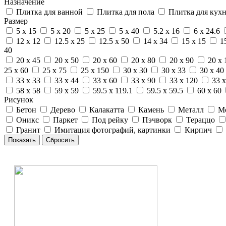
Назначение
Плитка для ванной
Плитка для пола
Плитка для кух
Размер
5 x 15
5 x 20
5 x 25
5 x 40
5.2 x 16
6 x 24.6
12 x 12
12.5 x 25
12.5 x 50
14 x 34
15 x 15
1
40
20 x 45
20 x 50
20 x 60
20 x 80
20 x 90
20 x 
25 x 60
25 x 75
25 x 150
30 x 30
30 x 33
30 x 40
33 x 33
33 x 44
33 x 60
33 x 90
33 x 120
33 x
58 x 58
59 x 59
59.5 x 119.1
59.5 x 59.5
60 x 60
Рисунок
Бетон
Дерево
Калакатта
Камень
Металл
М
Оникс
Паркет
Под рейку
Пэчворк
Тераццо
Гранит
Имитация фотографий, картинки
Кирпич