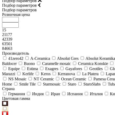
Подбор параметров
Подбор параметров
Подбор параметров
Розничная цена
15
21177
42339
63501
84663
Производитель
41zero42
A-Ceramica
Absolut Gres
Absolut Keramik
Baldocer
Buono
Caramelle mosaic
Ceramica Konskie
Equipe
Estima
Exagres
Gayafores
Geotiles
Glo
Marazzi
Kerlife
Keros
Kerranova
La Platera
Lapar
NS Mosaic
NT Ceramic
Ocean Ceramic
Pamesa Cera
Home
Smile Tile
Starmosaic
Staro
StaroSlabs
Tub
Страна
Германия
Индия
Иран
Испания
Италия
Ки
Цветовая гамма