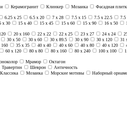
ни
Керамогранит
Клинкер
Мозаика
Фасадная плитк
6.25 x 25
6.5 x 20
7 x 28
7.5 x 15
7.5 x 22.5
7.5
5 x 30
15 x 40
15 x 45
15 x 60
15 x 90
16 x 50
120
20 x 160
22 x 22
22 x 25
23 x 27
24 x 24
2
30 x 50
30 x 60
30 x 89.5
30 x 90
30 x 120
31 
 160
35 x 35
40 x 40
40 x 60
40 x 80
40 x 120
60 x 120
80 x 80
80 x 160
80 x 240
100 x 100
1
оноколор
Мрамор
Октагон
Травертин
Шеврон
Античность
Классика
Мозаика
Морские мотивы
Наборный орнам