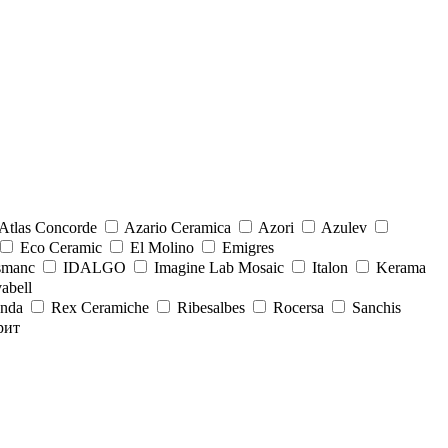
Atlas Concorde
Azario Ceramica
Azori
Azulev
Eco Ceramic
El Molino
Emigres
smanc
IDALGO
Imagine Lab Mosaic
Italon
Kerama
abell
onda
Rex Ceramiche
Ribesalbes
Rocersa
Sanchis
рит