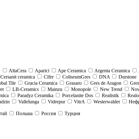
a
AltaCera
Aparici
Ape Ceramica
Argenta Ceramica
Cersanit ceramica
Cifre
ColiseumGres
DNA
Durstone
bal Tile
Gracia Ceramica
Grasaro
Gres de Aragon
Gre
et
LB-Ceramics
Mainzu
Monopole
New Trend
Nov
mica
Paradyz Сeramika
Porcelanite Dos
Realistik
Real
adzin
Vallelunga
Vidrepur
VitrA
Westerwalder
Неф
тай
Польша
Россия
Турция