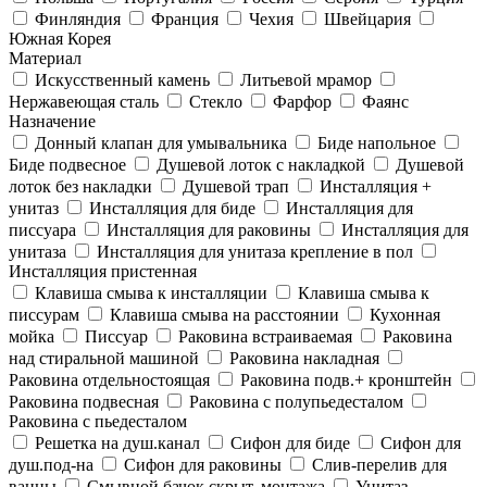
Финляндия
Франция
Чехия
Швейцария
Южная Корея
Материал
Искусственный камень
Литьевой мрамор
Нержавеющая сталь
Стекло
Фарфор
Фаянс
Назначение
Донный клапан для умывальника
Биде напольное
Биде подвесное
Душевой лоток с накладкой
Душевой
лоток без накладки
Душевой трап
Инсталляция +
унитаз
Инсталляция для биде
Инсталляция для
писсуара
Инсталляция для раковины
Инсталляция для
унитаза
Инсталляция для унитаза крепление в пол
Инсталляция пристенная
Клавиша смыва к инсталляции
Клавиша смыва к
писсурам
Клавиша смыва на расстоянии
Кухонная
мойка
Писсуар
Раковина встраиваемая
Раковина
над стиральной машиной
Раковина накладная
Раковина отдельностоящая
Раковина подв.+ кронштейн
Раковина подвесная
Раковина с полупьедесталом
Раковина с пьедесталом
Решетка на душ.канал
Сифон для биде
Сифон для
душ.под-на
Сифон для раковины
Слив-перелив для
ванны
Смывной бачок скрыт. монтажа
Унитаз