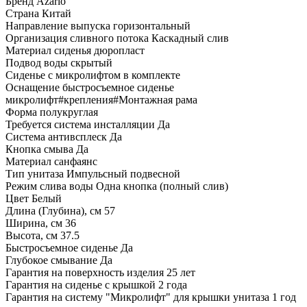
Бренд Azario
Страна Китай
Направление выпуска горизонтальный
Организация сливного потока Каскадный слив
Материал сиденья дюропласт
Подвод воды скрытый
Сиденье с микролифтом в комплекте
Оснащение быстросъемное сиденье
микролифт#крепления#Монтажная рама
Форма полукруглая
Требуется система инсталляции Да
Система антивсплеск Да
Кнопка смыва Да
Материал санфаянс
Тип унитаза Импульсный подвесной
Режим слива воды Одна кнопка (полный слив)
Цвет Белый
Длина (Глубина), см 57
Ширина, см 36
Высота, см 37.5
Быстросъемное сиденье Да
Глубокое смывание Да
Гарантия на поверхность изделия 25 лет
Гарантия на сиденье с крышкой 2 года
Гарантия на систему "Микролифт" для крышки унитаза 1 год