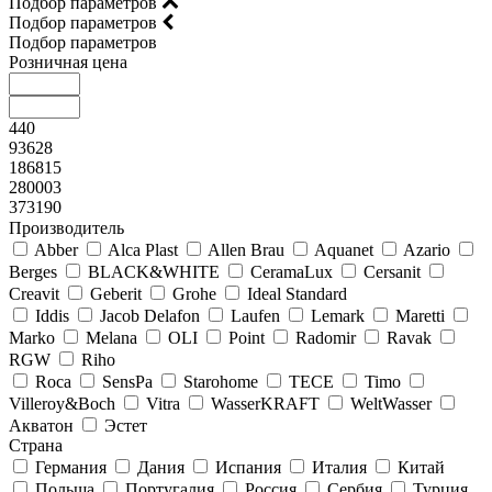
Подбор параметров
Подбор параметров
Подбор параметров
Розничная цена
440
93628
186815
280003
373190
Производитель
Abber
Alca Plast
Allen Brau
Aquanet
Azario
Berges
BLACK&WHITE
CeramaLux
Cersanit
Creavit
Geberit
Grohe
Ideal Standard
Iddis
Jacob Delafon
Laufen
Lemark
Maretti
Marko
Melana
OLI
Point
Radomir
Ravak
RGW
Riho
Roca
SensPa
Starohome
TECE
Timo
Villeroy&Boсh
Vitra
WasserKRAFT
WeltWasser
Акватон
Эстет
Страна
Германия
Дания
Испания
Италия
Китай
Польша
Португалия
Россия
Сербия
Турция