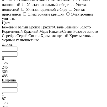
напольный
Унитаз напольный с биде
Унитаз
подвесной
Унитаз подвесной с биде
Унитаз
приставной
Электронные крышки
Электронные
унитазы
Цвет
Бежевый
Белый
Бронза
Графит/Сталь
Зеленый
Золото
Коричневый
Красный
Медь
Никель/Сатин
Розовое золото
Серебро
Серый
Синий
Хром глянцевый
Хром матовый
Черный
Разноцветные
Длина
6
126
246
365
485
Ширина
1
87
173