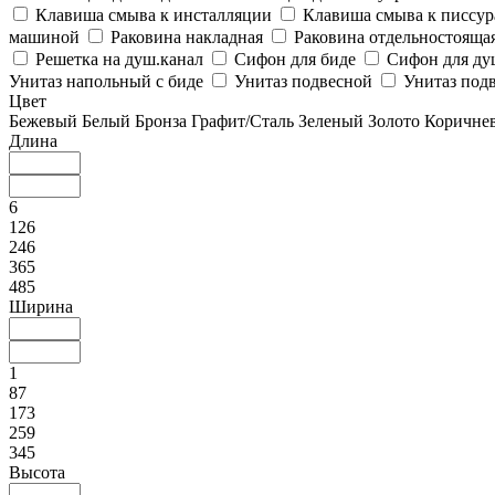
Клавиша смыва к инсталляции
Клавиша смыва к писсу
машиной
Раковина накладная
Раковина отдельностояща
Решетка на душ.канал
Сифон для биде
Сифон для ду
Унитаз напольный с биде
Унитаз подвесной
Унитаз подв
Цвет
Бежевый
Белый
Бронза
Графит/Сталь
Зеленый
Золото
Коричне
Длина
6
126
246
365
485
Ширина
1
87
173
259
345
Высота