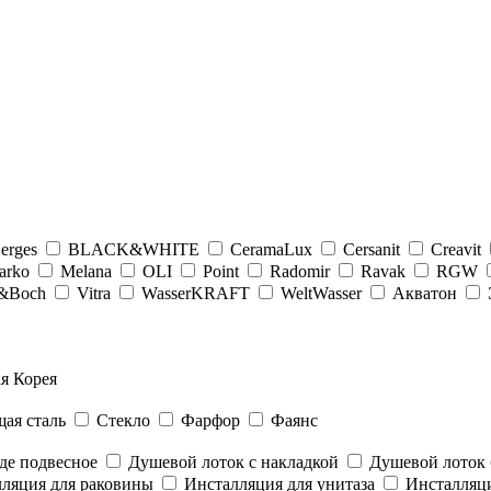
erges
BLACK&WHITE
CeramaLux
Cersanit
Creavit
arko
Melana
OLI
Point
Radomir
Ravak
RGW
y&Boсh
Vitra
WasserKRAFT
WeltWasser
Акватон
я Корея
ая сталь
Стекло
Фарфор
Фаянс
де подвесное
Душевой лоток с накладкой
Душевой лоток 
ляция для раковины
Инсталляция для унитаза
Инсталляци