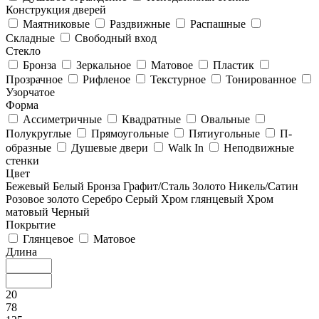
Конструкция дверей
Маятниковые
Раздвижные
Распашные
Складные
Свободный вход
Стекло
Бронза
Зеркальное
Матовое
Пластик
Прозрачное
Рифленое
Текстурное
Тонированное
Узорчатое
Форма
Ассиметричные
Квадратные
Овальные
Полукруглые
Прямоугольные
Пятиугольные
П-
образные
Душевые двери
Walk In
Неподвижные
стенки
Цвет
Бежевый
Белый
Бронза
Графит/Сталь
Золото
Никель/Сатин
Розовое золото
Серебро
Серый
Хром глянцевый
Хром
матовый
Черный
Покрытие
Глянцевое
Матовое
Длина
20
78