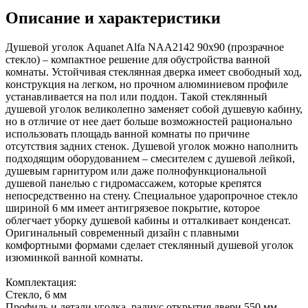
Описание и характеристики
Душевой уголок Aquanet Alfa NAA2142 90x90 (прозрачное
стекло) – компактное решение для обустройства ванной
комнаты. Устойчивая стеклянная дверка имеет свободный ход,
конструкция на легком, но прочном алюминиевом профиле
устанавливается на пол или поддон. Такой стеклянный
душевой уголок великолепно заменяет собой душевую кабину,
но в отличие от нее дает больше возможностей рационально
использовать площадь ванной комнаты по причине
отсутствия задних стенок. Душевой уголок можно наполнить
подходящим оборудованием – смесителем с душевой лейкой,
душевым гарнитуром или даже полнофункциональной
душевой панелью с гидромассажем, которые крепятся
непосредственно на стену. Специальное ударопрочное стекло
шириной 6 мм имеет антигрязевое покрытие, которое
облегчает уборку душевой кабины и отталкивает конденсат.
Оригинальный современный дизайн с плавными
комфортными формами сделает стеклянный душевой уголок
изюминкой ванной комнаты.
Комплектация:
Стекло, 6 мм
Профиль и детали уголка, радиус открытия двери 550 мм