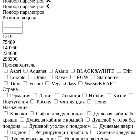
Подбор параметров
Подбор параметров
Подбор параметров
Розничная цена
1219
75489
149760
224030
298300
Производитель
Azori
Aquanet
Azario
BLACK&WHITE
Erlit
Loranto
Orans
Ravak
RGW
Starohome
Timo
Veconi
Vegas-Glass
WasserKRAFT
Страна
Германия
Дания
Испания
Италия
Китай
Португалия
Россия
Финляндия
Чехия
Назначение
Крючки
Сифон для душ.под-на
Душевая кабина без
крыши
Душевая кабина с крышей
Душевой уголок без
поддона
Душевой уголок с поддоном
Душевые двери
Поддон
Регулирующий профиль
Сиденье для душа
Душевое ограждение
Неподвижная стенка