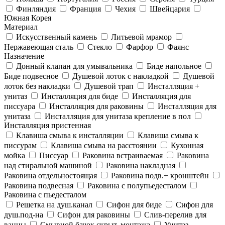
Финляндия
Франция
Чехия
Швейцария
Южная Корея
Материал
Искусственный камень
Литьевой мрамор
Нержавеющая сталь
Стекло
Фарфор
Фаянс
Назначение
Донный клапан для умывальника
Биде напольное
Биде подвесное
Душевой лоток с накладкой
Душевой
лоток без накладки
Душевой трап
Инсталляция +
унитаз
Инсталляция для биде
Инсталляция для
писсуара
Инсталляция для раковины
Инсталляция для
унитаза
Инсталляция для унитаза крепление в пол
Инсталляция пристенная
Клавиша смыва к инсталляции
Клавиша смыва к
писсурам
Клавиша смыва на расстоянии
Кухонная
мойка
Писсуар
Раковина встраиваемая
Раковина
над стиральной машиной
Раковина накладная
Раковина отдельностоящая
Раковина подв.+ кронштейн
Раковина подвесная
Раковина с полупьедесталом
Раковина с пьедесталом
Решетка на душ.канал
Сифон для биде
Сифон для
душ.под-на
Сифон для раковины
Слив-перелив для
ванны
Смывной бачок скрыт. монтажа
Унитаз