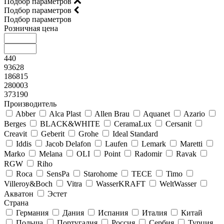
Подбор параметров
Подбор параметров
Подбор параметров
Розничная цена
440
93628
186815
280003
373190
Производитель
Abber
Alca Plast
Allen Brau
Aquanet
Azario
Berges
BLACK&WHITE
CeramaLux
Cersanit
Creavit
Geberit
Grohe
Ideal Standard
Iddis
Jacob Delafon
Laufen
Lemark
Maretti
Marko
Melana
OLI
Point
Radomir
Ravak
RGW
Riho
Roca
SensPa
Starohome
TECE
Timo
Villeroy&Boсh
Vitra
WasserKRAFT
WeltWasser
Акватон
Эстет
Страна
Германия
Дания
Испания
Италия
Китай
Польша
Португалия
Россия
Сербия
Турция