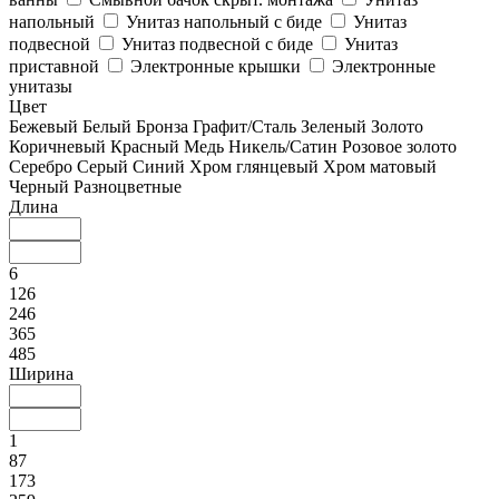
напольный
Унитаз напольный с биде
Унитаз
подвесной
Унитаз подвесной с биде
Унитаз
приставной
Электронные крышки
Электронные
унитазы
Цвет
Бежевый
Белый
Бронза
Графит/Сталь
Зеленый
Золото
Коричневый
Красный
Медь
Никель/Сатин
Розовое золото
Серебро
Серый
Синий
Хром глянцевый
Хром матовый
Черный
Разноцветные
Длина
6
126
246
365
485
Ширина
1
87
173