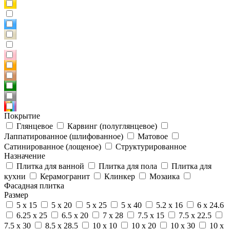
Покрытие
Глянцевое
Карвинг (полуглянцевое)
Лаппатированное (шлифованное)
Матовое
Сатинированное (лощеное)
Структурированное
Назначение
Плитка для ванной
Плитка для пола
Плитка для
кухни
Керамогранит
Клинкер
Мозаика
Фасадная плитка
Размер
5 x 15
5 x 20
5 x 25
5 x 40
5.2 x 16
6 x 24.6
6.25 x 25
6.5 x 20
7 x 28
7.5 x 15
7.5 x 22.5
7.5 x 30
8.5 x 28.5
10 x 10
10 x 20
10 x 30
10 x