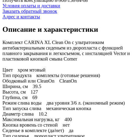
Получить консультацию
8-908-158-84-68
Условия оплаты и доставки
Заказать обратный звонок
Адрес и контакты
Описание и характеристики
Комплект CARINA XL Clean On с ультратонким
антибактериальным сиденьем из дюропласта с функцией
плавного закрывания и легкосъемом, с инсталяцией Vector и
пластиковой кнопкой смыва Corner
Цвет хром мтовый
Тип продукта комплекты (готовые решения)
Ободковый или CleanOn CleanOn
Ширина, см 39.5
Высота, см 127
Глубина, см 69
Режим слива воды два уровня 3/6 л. (экономный режим)
Тип запуска слива механическая кнопка
Диаметр слива 10.2
Максимальная нагрузка, кг 400
Кнопка вровень со стеной нет
Сиденье в комплекте (да/нет) да
Тип сиденья дюропласт ультратонкое