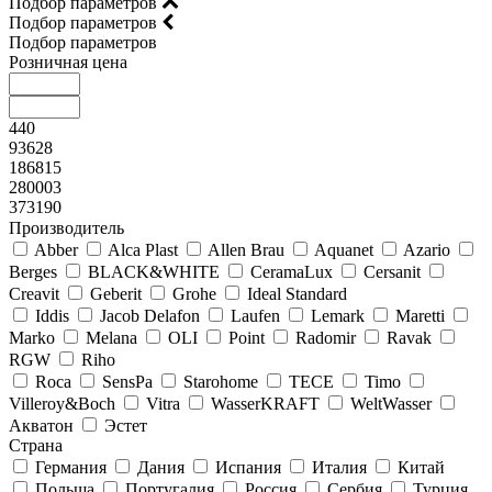
Подбор параметров
Подбор параметров
Подбор параметров
Розничная цена
440
93628
186815
280003
373190
Производитель
Abber
Alca Plast
Allen Brau
Aquanet
Azario
Berges
BLACK&WHITE
CeramaLux
Cersanit
Creavit
Geberit
Grohe
Ideal Standard
Iddis
Jacob Delafon
Laufen
Lemark
Maretti
Marko
Melana
OLI
Point
Radomir
Ravak
RGW
Riho
Roca
SensPa
Starohome
TECE
Timo
Villeroy&Boсh
Vitra
WasserKRAFT
WeltWasser
Акватон
Эстет
Страна
Германия
Дания
Испания
Италия
Китай
Польша
Португалия
Россия
Сербия
Турция