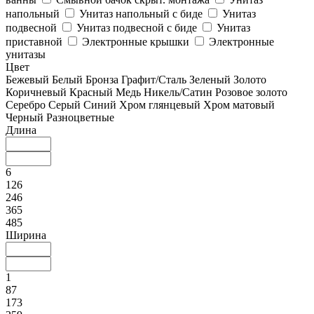
напольный
Унитаз напольный с биде
Унитаз
подвесной
Унитаз подвесной с биде
Унитаз
приставной
Электронные крышки
Электронные
унитазы
Цвет
Бежевый
Белый
Бронза
Графит/Сталь
Зеленый
Золото
Коричневый
Красный
Медь
Никель/Сатин
Розовое золото
Серебро
Серый
Синий
Хром глянцевый
Хром матовый
Черный
Разноцветные
Длина
6
126
246
365
485
Ширина
1
87
173