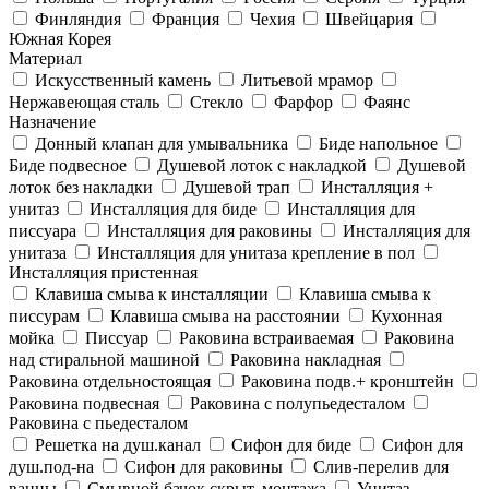
Финляндия
Франция
Чехия
Швейцария
Южная Корея
Материал
Искусственный камень
Литьевой мрамор
Нержавеющая сталь
Стекло
Фарфор
Фаянс
Назначение
Донный клапан для умывальника
Биде напольное
Биде подвесное
Душевой лоток с накладкой
Душевой
лоток без накладки
Душевой трап
Инсталляция +
унитаз
Инсталляция для биде
Инсталляция для
писсуара
Инсталляция для раковины
Инсталляция для
унитаза
Инсталляция для унитаза крепление в пол
Инсталляция пристенная
Клавиша смыва к инсталляции
Клавиша смыва к
писсурам
Клавиша смыва на расстоянии
Кухонная
мойка
Писсуар
Раковина встраиваемая
Раковина
над стиральной машиной
Раковина накладная
Раковина отдельностоящая
Раковина подв.+ кронштейн
Раковина подвесная
Раковина с полупьедесталом
Раковина с пьедесталом
Решетка на душ.канал
Сифон для биде
Сифон для
душ.под-на
Сифон для раковины
Слив-перелив для
ванны
Смывной бачок скрыт. монтажа
Унитаз