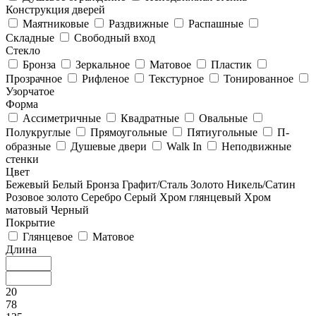
Конструкция дверей
Маятниковые
Раздвижные
Распашные
Складные
Свободный вход
Стекло
Бронза
Зеркальное
Матовое
Пластик
Прозрачное
Рифленое
Текстурное
Тонированное
Узорчатое
Форма
Ассиметричные
Квадратные
Овальные
Полукруглые
Прямоугольные
Пятиугольные
П-
образные
Душевые двери
Walk In
Неподвижные
стенки
Цвет
Бежевый
Белый
Бронза
Графит/Сталь
Золото
Никель/Сатин
Розовое золото
Серебро
Серый
Хром глянцевый
Хром
матовый
Черный
Покрытие
Глянцевое
Матовое
Длина
20
78