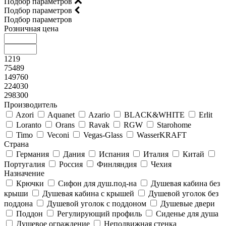
Подбор параметров
Подбор параметров
Подбор параметров
Розничная цена
1219
75489
149760
224030
298300
Производитель
Azori
Aquanet
Azario
BLACK&WHITE
Erlit
Loranto
Orans
Ravak
RGW
Starohome
Timo
Veconi
Vegas-Glass
WasserKRAFT
Страна
Германия
Дания
Испания
Италия
Китай
Португалия
Россия
Финляндия
Чехия
Назначение
Крючки
Сифон для душ.под-на
Душевая кабина без
крыши
Душевая кабина с крышей
Душевой уголок без
поддона
Душевой уголок с поддоном
Душевые двери
Поддон
Регулирующий профиль
Сиденье для душа
Душевое ограждение
Неподвижная стенка