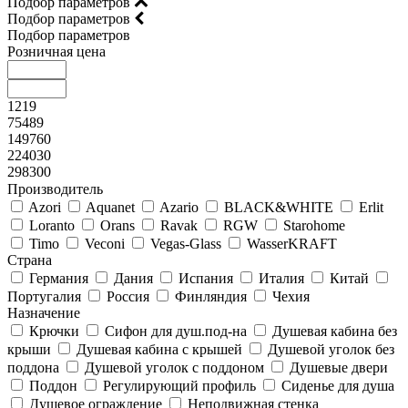
Подбор параметров
Подбор параметров
Подбор параметров
Розничная цена
1219
75489
149760
224030
298300
Производитель
Azori
Aquanet
Azario
BLACK&WHITE
Erlit
Loranto
Orans
Ravak
RGW
Starohome
Timo
Veconi
Vegas-Glass
WasserKRAFT
Страна
Германия
Дания
Испания
Италия
Китай
Португалия
Россия
Финляндия
Чехия
Назначение
Крючки
Сифон для душ.под-на
Душевая кабина без
крыши
Душевая кабина с крышей
Душевой уголок без
поддона
Душевой уголок с поддоном
Душевые двери
Поддон
Регулирующий профиль
Сиденье для душа
Душевое ограждение
Неподвижная стенка