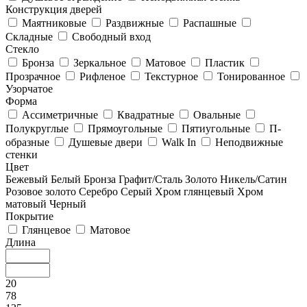
Конструкция дверей
Маятниковые
Раздвижные
Распашные
Складные
Свободный вход
Стекло
Бронза
Зеркальное
Матовое
Пластик
Прозрачное
Рифленое
Текстурное
Тонированное
Узорчатое
Форма
Ассиметричные
Квадратные
Овальные
Полукруглые
Прямоугольные
Пятиугольные
П-
образные
Душевые двери
Walk In
Неподвижные
стенки
Цвет
Бежевый
Белый
Бронза
Графит/Сталь
Золото
Никель/Сатин
Розовое золото
Серебро
Серый
Хром глянцевый
Хром
матовый
Черный
Покрытие
Глянцевое
Матовое
Длина
20
78