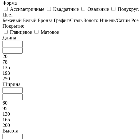
Форма
Ассиметричные
Квадратные
Овальные
Полукруг
Цвет
Бежевый
Белый
Бронза
Графит/Сталь
Золото
Никель/Сатин
Роз
Покрытие
Глянцевое
Матовое
Длина
20
78
135
193
250
Ширина
60
95
130
165
200
Высота