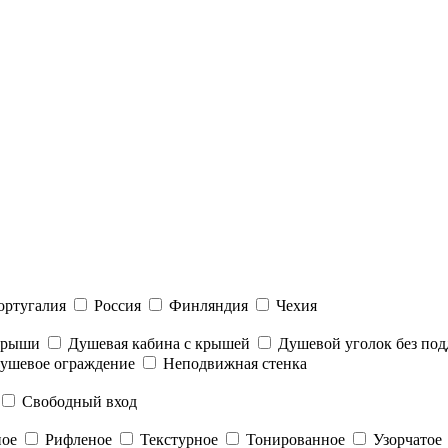
ортугалия
Россия
Финляндия
Чехия
 крыши
Душевая кабина с крышей
Душевой уголок без под
ушевое ограждение
Неподвижная стенка
Свободный вход
ное
Рифленое
Текстурное
Тонированное
Узорчатое