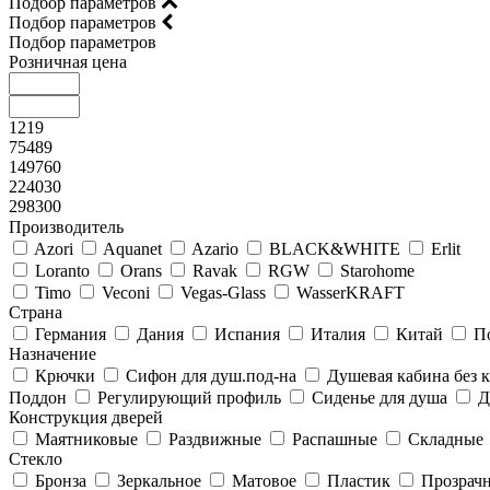
Подбор параметров
Подбор параметров
Подбор параметров
Розничная цена
1219
75489
149760
224030
298300
Производитель
Azori
Aquanet
Azario
BLACK&WHITE
Erlit
Loranto
Orans
Ravak
RGW
Starohome
Timo
Veconi
Vegas-Glass
WasserKRAFT
Страна
Германия
Дания
Испания
Италия
Китай
П
Назначение
Крючки
Сифон для душ.под-на
Душевая кабина без
Поддон
Регулирующий профиль
Сиденье для душа
Д
Конструкция дверей
Маятниковые
Раздвижные
Распашные
Складные
Стекло
Бронза
Зеркальное
Матовое
Пластик
Прозрач