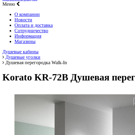
Меню
О компании
Новости
Оплата и доставка
Сотрудничество
Информация
Магазины
Душевые кабины
Душевые уголки
Душевая перегородка Walk-In
Korato KR-72B Душевая перег