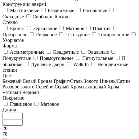
Конструкция дверей
Маятниковые
Раздвижные
Распашные
Складные
Свободный вход
Стекло
Бронза
Зеркальное
Матовое
Пластик
Прозрачное
Рифленое
Текстурное
Тонированное
Узорчатое
Форма
Ассиметричные
Квадратные
Овальные
Полукруглые
Прямоугольные
Пятиугольные
П-
образные
Душевые двери
Walk In
Неподвижные
стенки
Цвет
Бежевый
Белый
Бронза
Графит/Сталь
Золото
Никель/Сатин
Розовое золото
Серебро
Серый
Хром глянцевый
Хром
матовый
Черный
Покрытие
Глянцевое
Матовое
Длина
20
78