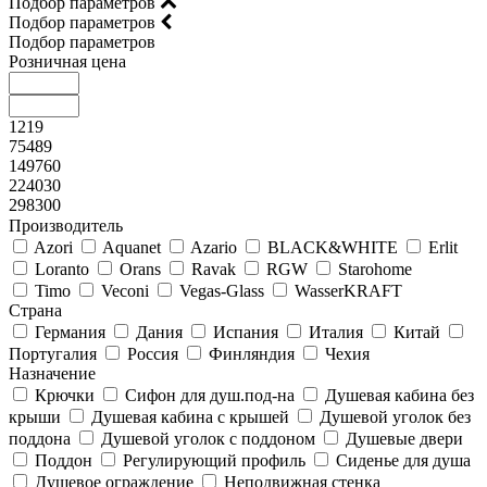
Подбор параметров
Подбор параметров
Подбор параметров
Розничная цена
1219
75489
149760
224030
298300
Производитель
Azori
Aquanet
Azario
BLACK&WHITE
Erlit
Loranto
Orans
Ravak
RGW
Starohome
Timo
Veconi
Vegas-Glass
WasserKRAFT
Страна
Германия
Дания
Испания
Италия
Китай
Португалия
Россия
Финляндия
Чехия
Назначение
Крючки
Сифон для душ.под-на
Душевая кабина без
крыши
Душевая кабина с крышей
Душевой уголок без
поддона
Душевой уголок с поддоном
Душевые двери
Поддон
Регулирующий профиль
Сиденье для душа
Душевое ограждение
Неподвижная стенка