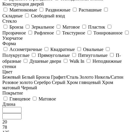
Конструкция дверей
Маятниковые
Раздвижные
Распашные
Складные
Свободный вход
Стекло
Бронза
Зеркальное
Матовое
Пластик
Прозрачное
Рифленое
Текстурное
Тонированное
Узорчатое
Форма
Ассиметричные
Квадратные
Овальные
Полукруглые
Прямоугольные
Пятиугольные
П-
образные
Душевые двери
Walk In
Неподвижные
стенки
Цвет
Бежевый
Белый
Бронза
Графит/Сталь
Золото
Никель/Сатин
Розовое золото
Серебро
Серый
Хром глянцевый
Хром
матовый
Черный
Покрытие
Глянцевое
Матовое
Длина
20
78