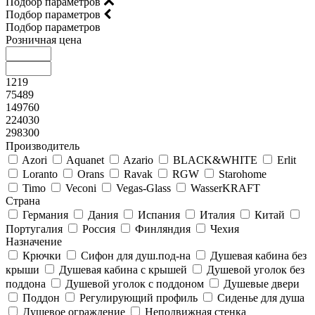
Подбор параметров
Подбор параметров
Подбор параметров
Розничная цена
1219
75489
149760
224030
298300
Производитель
Azori
Aquanet
Azario
BLACK&WHITE
Erlit
Loranto
Orans
Ravak
RGW
Starohome
Timo
Veconi
Vegas-Glass
WasserKRAFT
Страна
Германия
Дания
Испания
Италия
Китай
Португалия
Россия
Финляндия
Чехия
Назначение
Крючки
Сифон для душ.под-на
Душевая кабина без
крыши
Душевая кабина с крышей
Душевой уголок без
поддона
Душевой уголок с поддоном
Душевые двери
Поддон
Регулирующий профиль
Сиденье для душа
Душевое ограждение
Неподвижная стенка