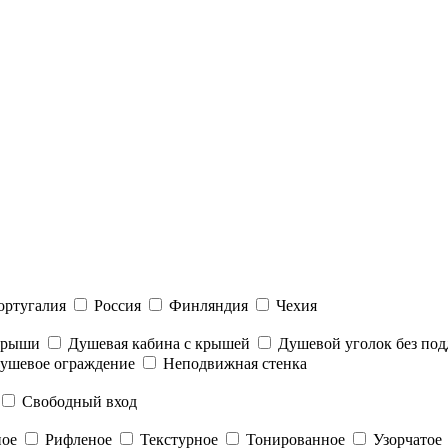
ортугалия
Россия
Финляндия
Чехия
 крыши
Душевая кабина с крышей
Душевой уголок без под
ушевое ограждение
Неподвижная стенка
Свободный вход
ное
Рифленое
Текстурное
Тонированное
Узорчатое