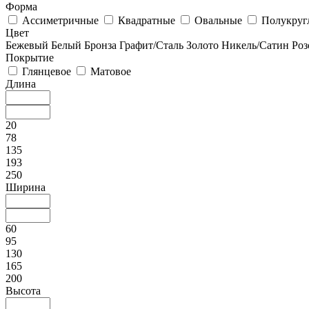
Форма
Ассиметричные
Квадратные
Овальные
Полукруг
Цвет
Бежевый
Белый
Бронза
Графит/Сталь
Золото
Никель/Сатин
Роз
Покрытие
Глянцевое
Матовое
Длина
20
78
135
193
250
Ширина
60
95
130
165
200
Высота