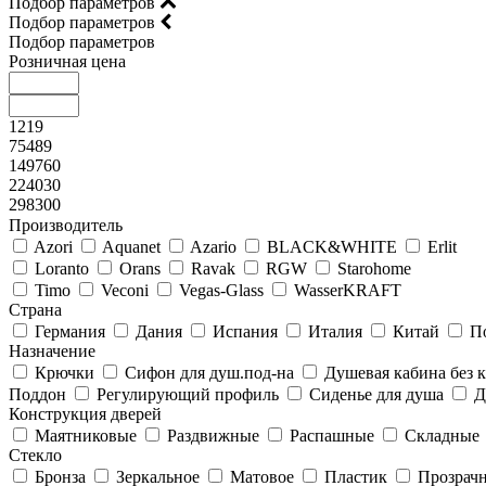
Подбор параметров
Подбор параметров
Подбор параметров
Розничная цена
1219
75489
149760
224030
298300
Производитель
Azori
Aquanet
Azario
BLACK&WHITE
Erlit
Loranto
Orans
Ravak
RGW
Starohome
Timo
Veconi
Vegas-Glass
WasserKRAFT
Страна
Германия
Дания
Испания
Италия
Китай
П
Назначение
Крючки
Сифон для душ.под-на
Душевая кабина без
Поддон
Регулирующий профиль
Сиденье для душа
Д
Конструкция дверей
Маятниковые
Раздвижные
Распашные
Складные
Стекло
Бронза
Зеркальное
Матовое
Пластик
Прозрач