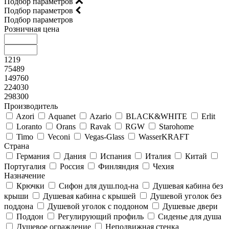
Подбор параметров
Подбор параметров
Подбор параметров
Розничная цена
1219
75489
149760
224030
298300
Производитель
Azori
Aquanet
Azario
BLACK&WHITE
Erlit
Loranto
Orans
Ravak
RGW
Starohome
Timo
Veconi
Vegas-Glass
WasserKRAFT
Страна
Германия
Дания
Испания
Италия
Китай
Португалия
Россия
Финляндия
Чехия
Назначение
Крючки
Сифон для душ.под-на
Душевая кабина без
крыши
Душевая кабина с крышей
Душевой уголок без
поддона
Душевой уголок с поддоном
Душевые двери
Поддон
Регулирующий профиль
Сиденье для душа
Душевое ограждение
Неподвижная стенка