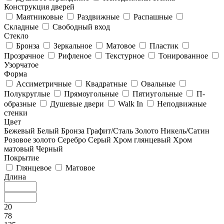
Конструкция дверей
Маятниковые
Раздвижные
Распашные
Складные
Свободный вход
Стекло
Бронза
Зеркальное
Матовое
Пластик
Прозрачное
Рифленое
Текстурное
Тонированное
Узорчатое
Форма
Ассиметричные
Квадратные
Овальные
Полукруглые
Прямоугольные
Пятиугольные
П-
образные
Душевые двери
Walk In
Неподвижные
стенки
Цвет
Бежевый
Белый
Бронза
Графит/Сталь
Золото
Никель/Сатин
Розовое золото
Серебро
Серый
Хром глянцевый
Хром
матовый
Черный
Покрытие
Глянцевое
Матовое
Длина
20
78