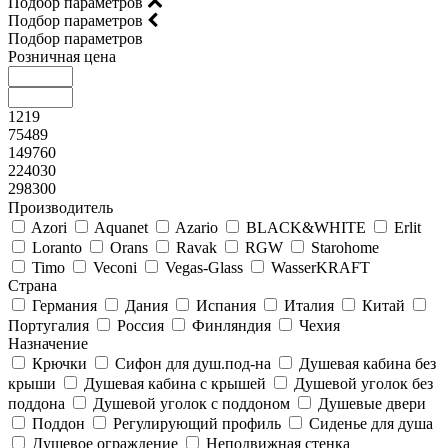
Подбор параметров
Подбор параметров
Подбор параметров
Розничная цена
1219
75489
149760
224030
298300
Производитель
Azori
Aquanet
Azario
BLACK&WHITE
Erlit
Loranto
Orans
Ravak
RGW
Starohome
Timo
Veconi
Vegas-Glass
WasserKRAFT
Страна
Германия
Дания
Испания
Италия
Китай
Португалия
Россия
Финляндия
Чехия
Назначение
Крючки
Сифон для душ.под-на
Душевая кабина без
крыши
Душевая кабина с крышей
Душевой уголок без
поддона
Душевой уголок с поддоном
Душевые двери
Поддон
Регулирующий профиль
Сиденье для душа
Душевое ограждение
Неподвижная стенка