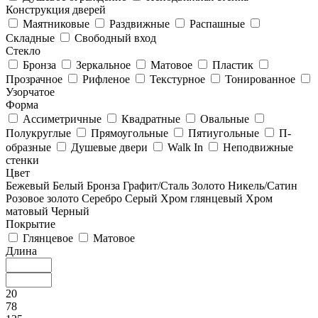
Конструкция дверей
Маятниковые
Раздвижные
Распашные
Складные
Свободный вход
Стекло
Бронза
Зеркальное
Матовое
Пластик
Прозрачное
Рифленое
Текстурное
Тонированное
Узорчатое
Форма
Ассиметричные
Квадратные
Овальные
Полукруглые
Прямоугольные
Пятиугольные
П-
образные
Душевые двери
Walk In
Неподвижные
стенки
Цвет
Бежевый
Белый
Бронза
Графит/Сталь
Золото
Никель/Сатин
Розовое золото
Серебро
Серый
Хром глянцевый
Хром
матовый
Черный
Покрытие
Глянцевое
Матовое
Длина
20
78