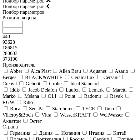
Подбор параметров
Подбор параметров
Подбор параметров
Розничная цена
440
93628
186815
280003
373190
Производитель
Abber
Alca Plast
Allen Brau
Aquanet
Azario
Berges
BLACK&WHITE
CeramaLux
Cersanit
Creavit
Geberit
Grohe
Ideal Standard
Iddis
Jacob Delafon
Laufen
Lemark
Maretti
Marko
Melana
OLI
Point
Radomir
Ravak
RGW
Riho
Roca
SensPa
Starohome
TECE
Timo
Villeroy&Boсh
Vitra
WasserKRAFT
WeltWasser
Акватон
Эстет
Страна
Германия
Дания
Испания
Италия
Китай
Польша
Португалия
Россия
Сербия
Турция