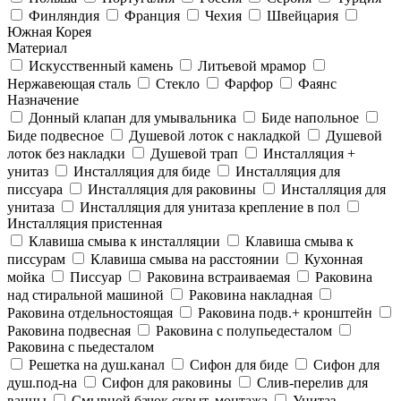
Финляндия
Франция
Чехия
Швейцария
Южная Корея
Материал
Искусственный камень
Литьевой мрамор
Нержавеющая сталь
Стекло
Фарфор
Фаянс
Назначение
Донный клапан для умывальника
Биде напольное
Биде подвесное
Душевой лоток с накладкой
Душевой
лоток без накладки
Душевой трап
Инсталляция +
унитаз
Инсталляция для биде
Инсталляция для
писсуара
Инсталляция для раковины
Инсталляция для
унитаза
Инсталляция для унитаза крепление в пол
Инсталляция пристенная
Клавиша смыва к инсталляции
Клавиша смыва к
писсурам
Клавиша смыва на расстоянии
Кухонная
мойка
Писсуар
Раковина встраиваемая
Раковина
над стиральной машиной
Раковина накладная
Раковина отдельностоящая
Раковина подв.+ кронштейн
Раковина подвесная
Раковина с полупьедесталом
Раковина с пьедесталом
Решетка на душ.канал
Сифон для биде
Сифон для
душ.под-на
Сифон для раковины
Слив-перелив для
ванны
Смывной бачок скрыт. монтажа
Унитаз