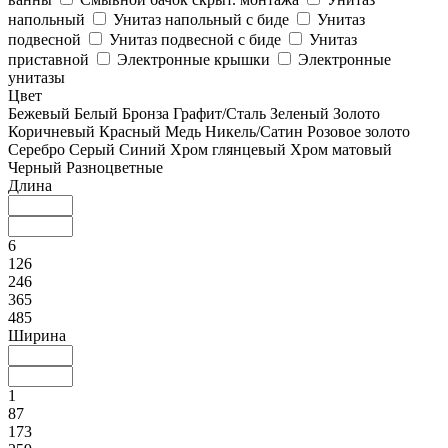
напольный
Унитаз напольный с биде
Унитаз
подвесной
Унитаз подвесной с биде
Унитаз
приставной
Электронные крышки
Электронные
унитазы
Цвет
Бежевый
Белый
Бронза
Графит/Сталь
Зеленый
Золото
Коричневый
Красный
Медь
Никель/Сатин
Розовое золото
Серебро
Серый
Синий
Хром глянцевый
Хром матовый
Черный
Разноцветные
Длина
6
126
246
365
485
Ширина
1
87
173