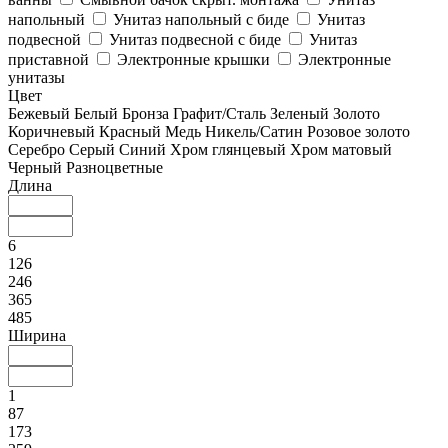
напольный
Унитаз напольный с биде
Унитаз
подвесной
Унитаз подвесной с биде
Унитаз
приставной
Электронные крышки
Электронные
унитазы
Цвет
Бежевый
Белый
Бронза
Графит/Сталь
Зеленый
Золото
Коричневый
Красный
Медь
Никель/Сатин
Розовое золото
Серебро
Серый
Синий
Хром глянцевый
Хром матовый
Черный
Разноцветные
Длина
6
126
246
365
485
Ширина
1
87
173