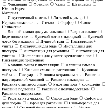
Финляндия
Франция
Чехия
Швейцария
Южная Корея
Материал
Искусственный камень
Литьевой мрамор
Нержавеющая сталь
Стекло
Фарфор
Фаянс
Назначение
Донный клапан для умывальника
Биде напольное
Биде подвесное
Душевой лоток с накладкой
Душевой
лоток без накладки
Душевой трап
Инсталляция +
унитаз
Инсталляция для биде
Инсталляция для
писсуара
Инсталляция для раковины
Инсталляция для
унитаза
Инсталляция для унитаза крепление в пол
Инсталляция пристенная
Клавиша смыва к инсталляции
Клавиша смыва к
писсурам
Клавиша смыва на расстоянии
Кухонная
мойка
Писсуар
Раковина встраиваемая
Раковина
над стиральной машиной
Раковина накладная
Раковина отдельностоящая
Раковина подв.+ кронштейн
Раковина подвесная
Раковина с полупьедесталом
Раковина с пьедесталом
Решетка на душ.канал
Сифон для биде
Сифон для
душ.под-на
Сифон для раковины
Слив-перелив для
ванны
Смывной бачок скрыт. монтажа
Унитаз