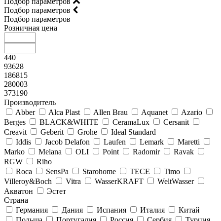
Подбор параметров
Подбор параметров
Подбор параметров
Розничная цена
440
93628
186815
280003
373190
Производитель
Abber
Alca Plast
Allen Brau
Aquanet
Azario
Berges
BLACK&WHITE
CeramaLux
Cersanit
Creavit
Geberit
Grohe
Ideal Standard
Iddis
Jacob Delafon
Laufen
Lemark
Maretti
Marko
Melana
OLI
Point
Radomir
Ravak
RGW
Riho
Roca
SensPa
Starohome
TECE
Timo
Villeroy&Boсh
Vitra
WasserKRAFT
WeltWasser
Акватон
Эстет
Страна
Германия
Дания
Испания
Италия
Китай
Польша
Португалия
Россия
Сербия
Турция