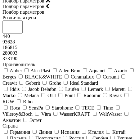
Подбор параметров
Подбор параметров
Подбор параметров
Розничная цена
440
93628
186815
280003
373190
Производитель
Abber
Alca Plast
Allen Brau
Aquanet
Azario
Berges
BLACK&WHITE
CeramaLux
Cersanit
Creavit
Geberit
Grohe
Ideal Standard
Iddis
Jacob Delafon
Laufen
Lemark
Maretti
Marko
Melana
OLI
Point
Radomir
Ravak
RGW
Riho
Roca
SensPa
Starohome
TECE
Timo
Villeroy&Boсh
Vitra
WasserKRAFT
WeltWasser
Акватон
Эстет
Страна
Германия
Дания
Испания
Италия
Китай
Польша
Португалия
Россия
Сербия
Турция