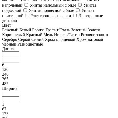
напольный
Унитаз напольный с биде
Унитаз
подвесной
Унитаз подвесной с биде
Унитаз
приставной
Электронные крышки
Электронные
унитазы
Цвет
Бежевый
Белый
Бронза
Графит/Сталь
Зеленый
Золото
Коричневый
Красный
Медь
Никель/Сатин
Розовое золото
Серебро
Серый
Синий
Хром глянцевый
Хром матовый
Черный
Разноцветные
Длина
6
126
246
365
485
Ширина
1
87
173