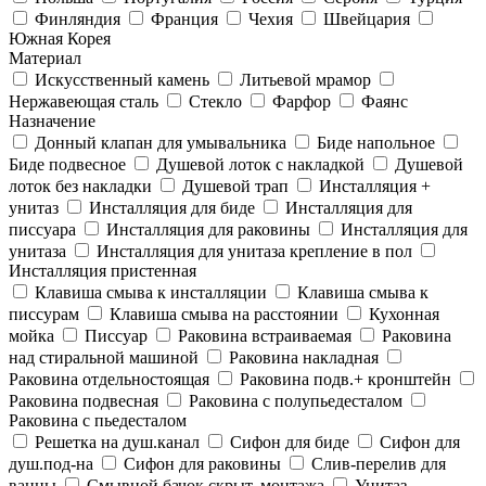
Финляндия
Франция
Чехия
Швейцария
Южная Корея
Материал
Искусственный камень
Литьевой мрамор
Нержавеющая сталь
Стекло
Фарфор
Фаянс
Назначение
Донный клапан для умывальника
Биде напольное
Биде подвесное
Душевой лоток с накладкой
Душевой
лоток без накладки
Душевой трап
Инсталляция +
унитаз
Инсталляция для биде
Инсталляция для
писсуара
Инсталляция для раковины
Инсталляция для
унитаза
Инсталляция для унитаза крепление в пол
Инсталляция пристенная
Клавиша смыва к инсталляции
Клавиша смыва к
писсурам
Клавиша смыва на расстоянии
Кухонная
мойка
Писсуар
Раковина встраиваемая
Раковина
над стиральной машиной
Раковина накладная
Раковина отдельностоящая
Раковина подв.+ кронштейн
Раковина подвесная
Раковина с полупьедесталом
Раковина с пьедесталом
Решетка на душ.канал
Сифон для биде
Сифон для
душ.под-на
Сифон для раковины
Слив-перелив для
ванны
Смывной бачок скрыт. монтажа
Унитаз