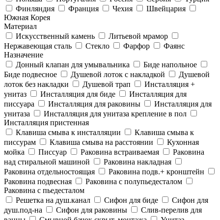
Финляндия
Франция
Чехия
Швейцария
Южная Корея
Материал
Искусственный камень
Литьевой мрамор
Нержавеющая сталь
Стекло
Фарфор
Фаянс
Назначение
Донный клапан для умывальника
Биде напольное
Биде подвесное
Душевой лоток с накладкой
Душевой
лоток без накладки
Душевой трап
Инсталляция +
унитаз
Инсталляция для биде
Инсталляция для
писсуара
Инсталляция для раковины
Инсталляция для
унитаза
Инсталляция для унитаза крепление в пол
Инсталляция пристенная
Клавиша смыва к инсталляции
Клавиша смыва к
писсурам
Клавиша смыва на расстоянии
Кухонная
мойка
Писсуар
Раковина встраиваемая
Раковина
над стиральной машиной
Раковина накладная
Раковина отдельностоящая
Раковина подв.+ кронштейн
Раковина подвесная
Раковина с полупьедесталом
Раковина с пьедесталом
Решетка на душ.канал
Сифон для биде
Сифон для
душ.под-на
Сифон для раковины
Слив-перелив для
ванны
Смывной бачок скрыт. монтажа
Унитаз