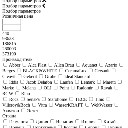
Подбор параметров
Подбор параметров
Подбор параметров
Розничная цена
440
93628
186815
280003
373190
Производитель
Abber
Alca Plast
Allen Brau
Aquanet
Azario
Berges
BLACK&WHITE
CeramaLux
Cersanit
Creavit
Geberit
Grohe
Ideal Standard
Iddis
Jacob Delafon
Laufen
Lemark
Maretti
Marko
Melana
OLI
Point
Radomir
Ravak
RGW
Riho
Roca
SensPa
Starohome
TECE
Timo
Villeroy&Boсh
Vitra
WasserKRAFT
WeltWasser
Акватон
Эстет
Страна
Германия
Дания
Испания
Италия
Китай
Польша
Португалия
Россия
Сербия
Турция