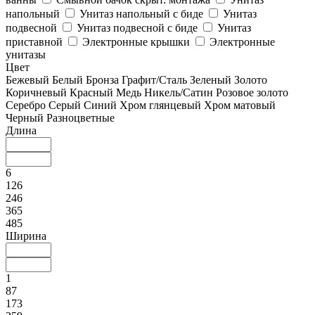
напольный
Унитаз напольный с биде
Унитаз
подвесной
Унитаз подвесной с биде
Унитаз
приставной
Электронные крышки
Электронные
унитазы
Цвет
Бежевый
Белый
Бронза
Графит/Сталь
Зеленый
Золото
Коричневый
Красный
Медь
Никель/Сатин
Розовое золото
Серебро
Серый
Синий
Хром глянцевый
Хром матовый
Черный
Разноцветные
Длина
6
126
246
365
485
Ширина
1
87
173