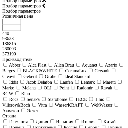
Подбор параметров
Подбор параметров
Подбор параметров
Розничная цена
440
93628
186815
280003
373190
Производитель
Abber
Alca Plast
Allen Brau
Aquanet
Azario
Berges
BLACK&WHITE
CeramaLux
Cersanit
Creavit
Geberit
Grohe
Ideal Standard
Iddis
Jacob Delafon
Laufen
Lemark
Maretti
Marko
Melana
OLI
Point
Radomir
Ravak
RGW
Riho
Roca
SensPa
Starohome
TECE
Timo
Villeroy&Boсh
Vitra
WasserKRAFT
WeltWasser
Акватон
Эстет
Страна
Германия
Дания
Испания
Италия
Китай
Польша
Португалия
Россия
Сербия
Турция