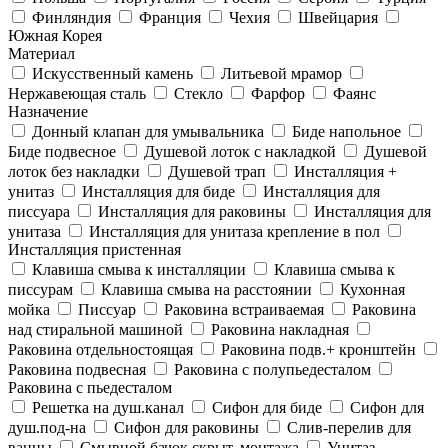
Финляндия
Франция
Чехия
Швейцария
Южная Корея
Материал
Искусственный камень
Литьевой мрамор
Нержавеющая сталь
Стекло
Фарфор
Фаянс
Назначение
Донный клапан для умывальника
Биде напольное
Биде подвесное
Душевой лоток с накладкой
Душевой
лоток без накладки
Душевой трап
Инсталляция +
унитаз
Инсталляция для биде
Инсталляция для
писсуара
Инсталляция для раковины
Инсталляция для
унитаза
Инсталляция для унитаза крепление в пол
Инсталляция пристенная
Клавиша смыва к инсталляции
Клавиша смыва к
писсурам
Клавиша смыва на расстоянии
Кухонная
мойка
Писсуар
Раковина встраиваемая
Раковина
над стиральной машиной
Раковина накладная
Раковина отдельностоящая
Раковина подв.+ кронштейн
Раковина подвесная
Раковина с полупьедесталом
Раковина с пьедесталом
Решетка на душ.канал
Сифон для биде
Сифон для
душ.под-на
Сифон для раковины
Слив-перелив для
ванны
Смывной бачок скрыт. монтажа
Унитаз