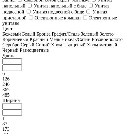
напольный
Унитаз напольный с биде
Унитаз
подвесной
Унитаз подвесной с биде
Унитаз
приставной
Электронные крышки
Электронные
унитазы
Цвет
Бежевый
Белый
Бронза
Графит/Сталь
Зеленый
Золото
Коричневый
Красный
Медь
Никель/Сатин
Розовое золото
Серебро
Серый
Синий
Хром глянцевый
Хром матовый
Черный
Разноцветные
Длина
6
126
246
365
485
Ширина
1
87
173