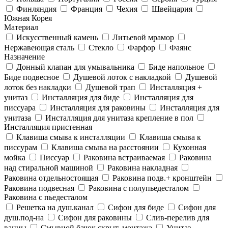
Финляндия
Франция
Чехия
Швейцария
Южная Корея
Материал
Искусственный камень
Литьевой мрамор
Нержавеющая сталь
Стекло
Фарфор
Фаянс
Назначение
Донный клапан для умывальника
Биде напольное
Биде подвесное
Душевой лоток с накладкой
Душевой
лоток без накладки
Душевой трап
Инсталляция +
унитаз
Инсталляция для биде
Инсталляция для
писсуара
Инсталляция для раковины
Инсталляция для
унитаза
Инсталляция для унитаза крепление в пол
Инсталляция пристенная
Клавиша смыва к инсталляции
Клавиша смыва к
писсурам
Клавиша смыва на расстоянии
Кухонная
мойка
Писсуар
Раковина встраиваемая
Раковина
над стиральной машиной
Раковина накладная
Раковина отдельностоящая
Раковина подв.+ кронштейн
Раковина подвесная
Раковина с полупьедесталом
Раковина с пьедесталом
Решетка на душ.канал
Сифон для биде
Сифон для
душ.под-на
Сифон для раковины
Слив-перелив для
ванны
Смывной бачок скрыт. монтажа
Унитаз