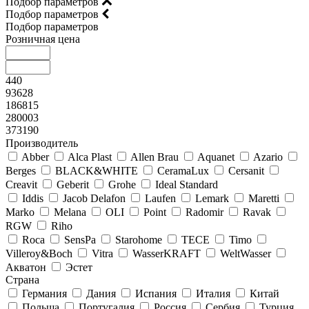
Подбор параметров
Подбор параметров
Подбор параметров
Розничная цена
440
93628
186815
280003
373190
Производитель
Abber
Alca Plast
Allen Brau
Aquanet
Azario
Berges
BLACK&WHITE
CeramaLux
Cersanit
Creavit
Geberit
Grohe
Ideal Standard
Iddis
Jacob Delafon
Laufen
Lemark
Maretti
Marko
Melana
OLI
Point
Radomir
Ravak
RGW
Riho
Roca
SensPa
Starohome
TECE
Timo
Villeroy&Boсh
Vitra
WasserKRAFT
WeltWasser
Акватон
Эстет
Страна
Германия
Дания
Испания
Италия
Китай
Польша
Португалия
Россия
Сербия
Турция