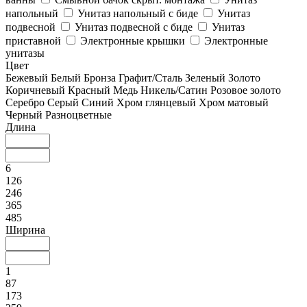
напольный
Унитаз напольный с биде
Унитаз
подвесной
Унитаз подвесной с биде
Унитаз
приставной
Электронные крышки
Электронные
унитазы
Цвет
Бежевый
Белый
Бронза
Графит/Сталь
Зеленый
Золото
Коричневый
Красный
Медь
Никель/Сатин
Розовое золото
Серебро
Серый
Синий
Хром глянцевый
Хром матовый
Черный
Разноцветные
Длина
6
126
246
365
485
Ширина
1
87
173