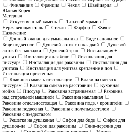
Финляндия
Франция
Чехия
Швейцария
Южная Корея
Материал
Искусственный камень
Литьевой мрамор
Нержавеющая сталь
Стекло
Фарфор
Фаянс
Назначение
Донный клапан для умывальника
Биде напольное
Биде подвесное
Душевой лоток с накладкой
Душевой
лоток без накладки
Душевой трап
Инсталляция +
унитаз
Инсталляция для биде
Инсталляция для
писсуара
Инсталляция для раковины
Инсталляция для
унитаза
Инсталляция для унитаза крепление в пол
Инсталляция пристенная
Клавиша смыва к инсталляции
Клавиша смыва к
писсурам
Клавиша смыва на расстоянии
Кухонная
мойка
Писсуар
Раковина встраиваемая
Раковина
над стиральной машиной
Раковина накладная
Раковина отдельностоящая
Раковина подв.+ кронштейн
Раковина подвесная
Раковина с полупьедесталом
Раковина с пьедесталом
Решетка на душ.канал
Сифон для биде
Сифон для
душ.под-на
Сифон для раковины
Слив-перелив для
ванны
Смывной бачок скрыт. монтажа
Унитаз