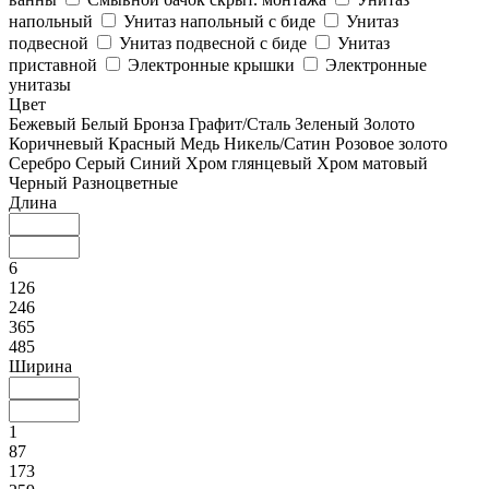
напольный
Унитаз напольный с биде
Унитаз
подвесной
Унитаз подвесной с биде
Унитаз
приставной
Электронные крышки
Электронные
унитазы
Цвет
Бежевый
Белый
Бронза
Графит/Сталь
Зеленый
Золото
Коричневый
Красный
Медь
Никель/Сатин
Розовое золото
Серебро
Серый
Синий
Хром глянцевый
Хром матовый
Черный
Разноцветные
Длина
6
126
246
365
485
Ширина
1
87
173