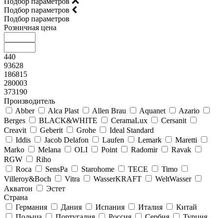
Подбор параметров
Подбор параметров
Подбор параметров
Розничная цена
440
93628
186815
280003
373190
Производитель
Abber
Alca Plast
Allen Brau
Aquanet
Azario
Berges
BLACK&WHITE
CeramaLux
Cersanit
Creavit
Geberit
Grohe
Ideal Standard
Iddis
Jacob Delafon
Laufen
Lemark
Maretti
Marko
Melana
OLI
Point
Radomir
Ravak
RGW
Riho
Roca
SensPa
Starohome
TECE
Timo
Villeroy&Boсh
Vitra
WasserKRAFT
WeltWasser
Акватон
Эстет
Страна
Германия
Дания
Испания
Италия
Китай
Польша
Португалия
Россия
Сербия
Турция