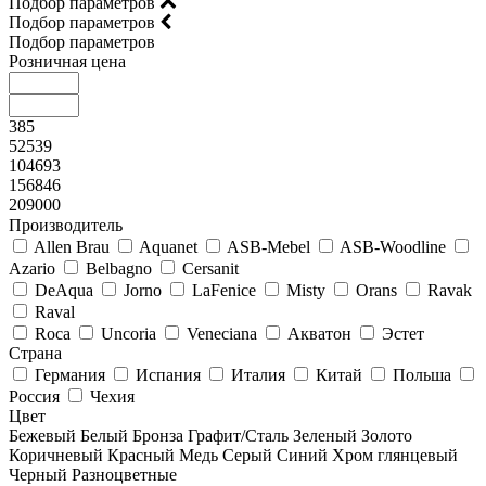
Подбор параметров
Подбор параметров
Подбор параметров
Розничная цена
385
52539
104693
156846
209000
Производитель
Allen Brau
Aquanet
ASB-Mebel
ASB-Woodline
Azario
Belbagno
Cersanit
DeAqua
Jorno
LaFenice
Misty
Orans
Ravak
Raval
Roca
Uncoria
Veneciana
Акватон
Эстет
Страна
Германия
Испания
Италия
Китай
Польша
Россия
Чехия
Цвет
Бежевый
Белый
Бронза
Графит/Сталь
Зеленый
Золото
Коричневый
Красный
Медь
Серый
Синий
Хром глянцевый
Черный
Разноцветные