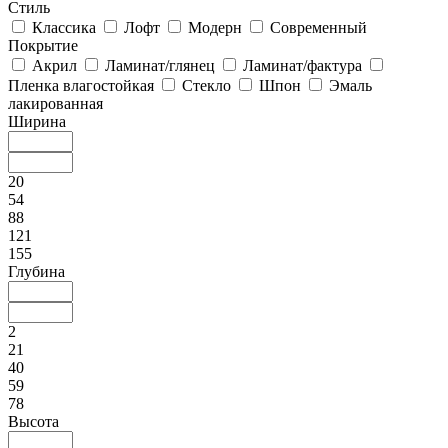
Стиль
Классика
Лофт
Модерн
Современный
Покрытие
Акрил
Ламинат/глянец
Ламинат/фактура
Пленка влагостойкая
Стекло
Шпон
Эмаль
лакированная
Ширина
20
54
88
121
155
Глубина
2
21
40
59
78
Высота