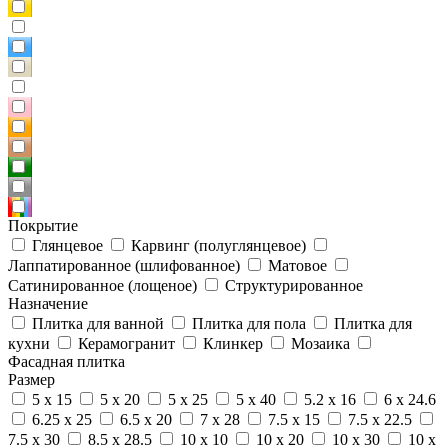
Покрытие
Глянцевое
Карвинг (полуглянцевое)
Лаппатированное (шлифованное)
Матовое
Сатинированное (лощеное)
Структурированное
Назначение
Плитка для ванной
Плитка для пола
Плитка для
кухни
Керамогранит
Клинкер
Мозаика
Фасадная плитка
Размер
5 x 15
5 x 20
5 x 25
5 x 40
5.2 x 16
6 x 24.6
6.25 x 25
6.5 x 20
7 x 28
7.5 x 15
7.5 x 22.5
7.5 x 30
8.5 x 28.5
10 x 10
10 x 20
10 x 30
10 x