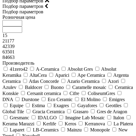
Подбор параметров
Подбор параметров
Подбор параметров
Розничная цена
15
21177
42339
63501
84663
Производитель
41zero42
A-Ceramica
Absolut Gres
Absolut
Keramika
AltaCera
Aparici
Ape Ceramica
Argenta
Ceramica
Atlas Concorde
Azario Ceramica
Azori
Azulev
Baldocer
Buono
Caramelle mosaic
Ceramica
Konskie
Cersanit ceramica
Cifre
ColiseumGres
DNA
Durstone
Eco Ceramic
El Molino
Emigres
Equipe
Estima
Exagres
Gayafores
Geotiles
Global Tile
Gracia Ceramica
Grasaro
Gres de Aragon
Gresmanc
IDALGO
Imagine Lab Mosaic
Italon
Kerama Marazzi
Kerlife
Keros
Kerranova
La Platera
Laparet
LB-Ceramics
Mainzu
Monopole
New
Trend
Novabell