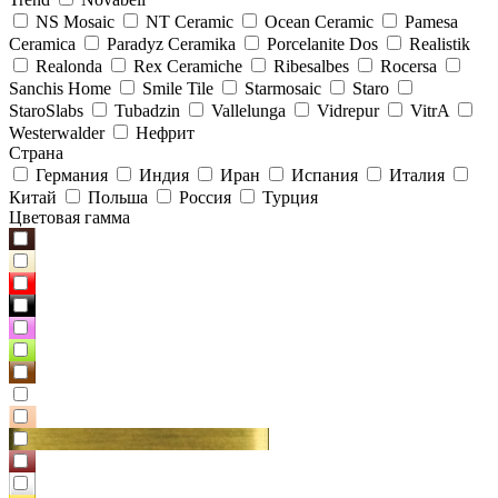
NS Mosaic
NT Ceramic
Ocean Ceramic
Pamesa
Ceramica
Paradyz Сeramika
Porcelanite Dos
Realistik
Realonda
Rex Ceramiche
Ribesalbes
Rocersa
Sanchis Home
Smile Tile
Starmosaic
Staro
StaroSlabs
Tubadzin
Vallelunga
Vidrepur
VitrA
Westerwalder
Нефрит
Страна
Германия
Индия
Иран
Испания
Италия
Китай
Польша
Россия
Турция
Цветовая гамма