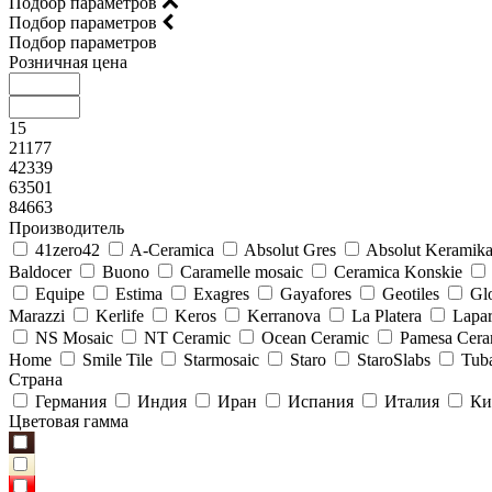
Подбор параметров
Подбор параметров
Подбор параметров
Розничная цена
15
21177
42339
63501
84663
Производитель
41zero42
A-Ceramica
Absolut Gres
Absolut Keramik
Baldocer
Buono
Caramelle mosaic
Ceramica Konskie
Equipe
Estima
Exagres
Gayafores
Geotiles
Glo
Marazzi
Kerlife
Keros
Kerranova
La Platera
Lapar
NS Mosaic
NT Ceramic
Ocean Ceramic
Pamesa Cera
Home
Smile Tile
Starmosaic
Staro
StaroSlabs
Tub
Страна
Германия
Индия
Иран
Испания
Италия
Ки
Цветовая гамма