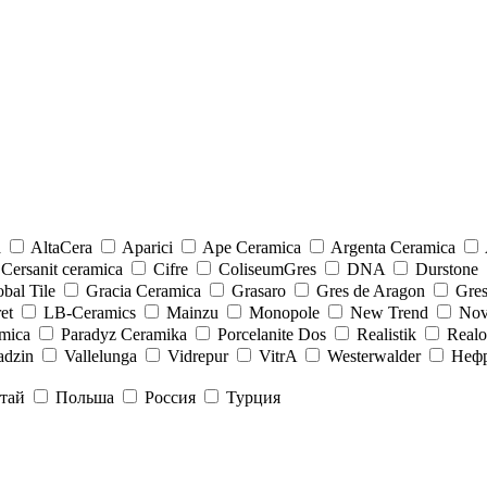
a
AltaCera
Aparici
Ape Ceramica
Argenta Ceramica
Cersanit ceramica
Cifre
ColiseumGres
DNA
Durstone
bal Tile
Gracia Ceramica
Grasaro
Gres de Aragon
Gre
et
LB-Ceramics
Mainzu
Monopole
New Trend
Nov
mica
Paradyz Сeramika
Porcelanite Dos
Realistik
Real
adzin
Vallelunga
Vidrepur
VitrA
Westerwalder
Неф
тай
Польша
Россия
Турция