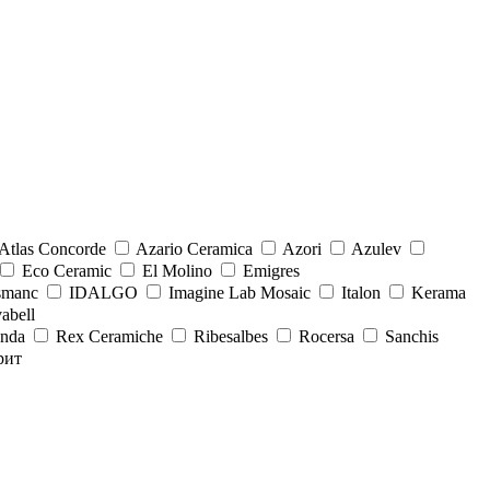
Atlas Concorde
Azario Ceramica
Azori
Azulev
Eco Ceramic
El Molino
Emigres
smanc
IDALGO
Imagine Lab Mosaic
Italon
Kerama
abell
onda
Rex Ceramiche
Ribesalbes
Rocersa
Sanchis
рит