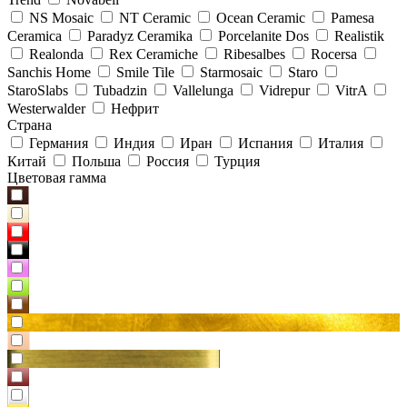
NS Mosaic
NT Ceramic
Ocean Ceramic
Pamesa
Ceramica
Paradyz Сeramika
Porcelanite Dos
Realistik
Realonda
Rex Ceramiche
Ribesalbes
Rocersa
Sanchis Home
Smile Tile
Starmosaic
Staro
StaroSlabs
Tubadzin
Vallelunga
Vidrepur
VitrA
Westerwalder
Нефрит
Страна
Германия
Индия
Иран
Испания
Италия
Китай
Польша
Россия
Турция
Цветовая гамма