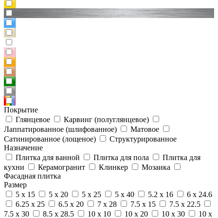
Покрытие
Глянцевое
Карвинг (полуглянцевое)
Лаппатированное (шлифованное)
Матовое
Сатинированное (лощеное)
Структурированное
Назначение
Плитка для ванной
Плитка для пола
Плитка для
кухни
Керамогранит
Клинкер
Мозаика
Фасадная плитка
Размер
5 x 15
5 x 20
5 x 25
5 x 40
5.2 x 16
6 x 24.6
6.25 x 25
6.5 x 20
7 x 28
7.5 x 15
7.5 x 22.5
7.5 x 30
8.5 x 28.5
10 x 10
10 x 20
10 x 30
10 x