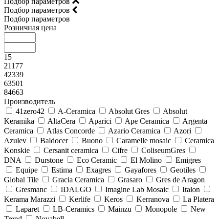
Подбор параметров
Подбор параметров
Подбор параметров
Розничная цена
15
21177
42339
63501
84663
Производитель
41zero42
A-Ceramica
Absolut Gres
Absolut
Keramika
AltaCera
Aparici
Ape Ceramica
Argenta
Ceramica
Atlas Concorde
Azario Ceramica
Azori
Azulev
Baldocer
Buono
Caramelle mosaic
Ceramica
Konskie
Cersanit ceramica
Cifre
ColiseumGres
DNA
Durstone
Eco Ceramic
El Molino
Emigres
Equipe
Estima
Exagres
Gayafores
Geotiles
Global Tile
Gracia Ceramica
Grasaro
Gres de Aragon
Gresmanc
IDALGO
Imagine Lab Mosaic
Italon
Kerama Marazzi
Kerlife
Keros
Kerranova
La Platera
Laparet
LB-Ceramics
Mainzu
Monopole
New
Trend
Novabell