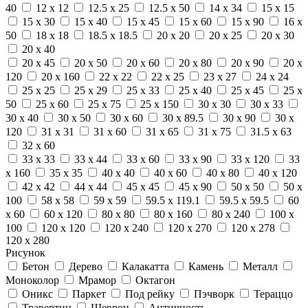
40
12 x 12
12.5 x 25
12.5 x 50
14 x 34
15 x 15
15 x 30
15 x 40
15 x 45
15 x 60
15 x 90
16 x
50
18 x 18
18.5 x 18.5
20 x 20
20 x 25
20 x 30
20 x 40
20 x 45
20 x 50
20 x 60
20 x 80
20 x 90
20 x
120
20 x 160
22 x 22
22 x 25
23 x 27
24 x 24
25 x 25
25 x 29
25 x 33
25 x 40
25 x 45
25 x
50
25 x 60
25 x 75
25 x 150
30 x 30
30 x 33
30 x 40
30 x 50
30 x 60
30 x 89.5
30 x 90
30 x
120
31 x 31
31 x 60
31 x 65
31 x 75
31.5 x 63
32 x 60
33 x 33
33 x 44
33 x 60
33 x 90
33 x 120
33
x 160
35 x 35
40 x 40
40 x 60
40 x 80
40 x 120
42 x 42
44 x 44
45 x 45
45 x 90
50 x 50
50 x
100
58 x 58
59 x 59
59.5 x 119.1
59.5 x 59.5
60
x 60
60 x 120
80 x 80
80 x 160
80 x 240
100 x
100
120 x 120
120 x 240
120 x 270
120 x 278
120 x 280
Рисунок
Бетон
Дерево
Калакатта
Камень
Металл
Моноколор
Мрамор
Октагон
Оникс
Паркет
Под рейку
Пэчворк
Тераццо
Травертин
Шеврон
Античность