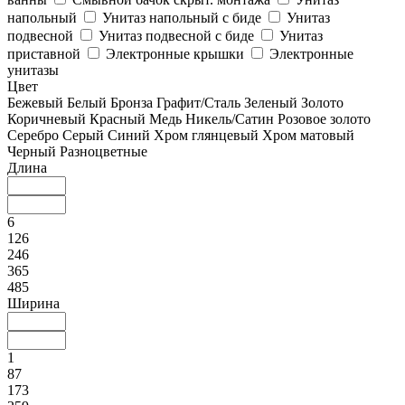
напольный
Унитаз напольный с биде
Унитаз
подвесной
Унитаз подвесной с биде
Унитаз
приставной
Электронные крышки
Электронные
унитазы
Цвет
Бежевый
Белый
Бронза
Графит/Сталь
Зеленый
Золото
Коричневый
Красный
Медь
Никель/Сатин
Розовое золото
Серебро
Серый
Синий
Хром глянцевый
Хром матовый
Черный
Разноцветные
Длина
6
126
246
365
485
Ширина
1
87
173