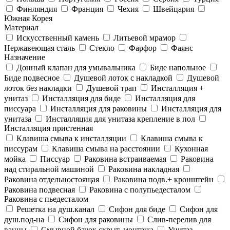
Финляндия
Франция
Чехия
Швейцария
Южная Корея
Материал
Искусственный камень
Литьевой мрамор
Нержавеющая сталь
Стекло
Фарфор
Фаянс
Назначение
Донный клапан для умывальника
Биде напольное
Биде подвесное
Душевой лоток с накладкой
Душевой
лоток без накладки
Душевой трап
Инсталляция +
унитаз
Инсталляция для биде
Инсталляция для
писсуара
Инсталляция для раковины
Инсталляция для
унитаза
Инсталляция для унитаза крепление в пол
Инсталляция пристенная
Клавиша смыва к инсталляции
Клавиша смыва к
писсурам
Клавиша смыва на расстоянии
Кухонная
мойка
Писсуар
Раковина встраиваемая
Раковина
над стиральной машиной
Раковина накладная
Раковина отдельностоящая
Раковина подв.+ кронштейн
Раковина подвесная
Раковина с полупьедесталом
Раковина с пьедесталом
Решетка на душ.канал
Сифон для биде
Сифон для
душ.под-на
Сифон для раковины
Слив-перелив для
ванны
Смывной бачок скрыт. монтажа
Унитаз