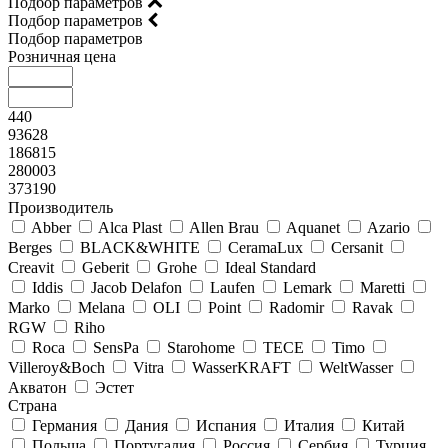
Подбор параметров
Подбор параметров
Подбор параметров
Розничная цена
440
93628
186815
280003
373190
Производитель
Abber
Alca Plast
Allen Brau
Aquanet
Azario
Berges
BLACK&WHITE
CeramaLux
Cersanit
Creavit
Geberit
Grohe
Ideal Standard
Iddis
Jacob Delafon
Laufen
Lemark
Maretti
Marko
Melana
OLI
Point
Radomir
Ravak
RGW
Riho
Roca
SensPa
Starohome
TECE
Timo
Villeroy&Boсh
Vitra
WasserKRAFT
WeltWasser
Акватон
Эстет
Страна
Германия
Дания
Испания
Италия
Китай
Польша
Португалия
Россия
Сербия
Турция