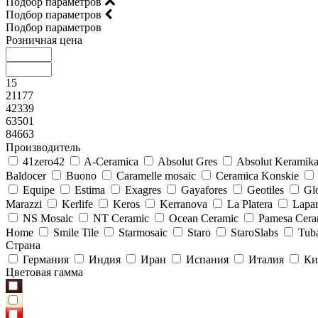
Подбор параметров
Подбор параметров
Подбор параметров
Розничная цена
15
21177
42339
63501
84663
Производитель
41zero42
A-Ceramica
Absolut Gres
Absolut Keramik
Baldocer
Buono
Caramelle mosaic
Ceramica Konskie
Equipe
Estima
Exagres
Gayafores
Geotiles
Glo
Marazzi
Kerlife
Keros
Kerranova
La Platera
Lapar
NS Mosaic
NT Ceramic
Ocean Ceramic
Pamesa Cera
Home
Smile Tile
Starmosaic
Staro
StaroSlabs
Tub
Страна
Германия
Индия
Иран
Испания
Италия
Ки
Цветовая гамма