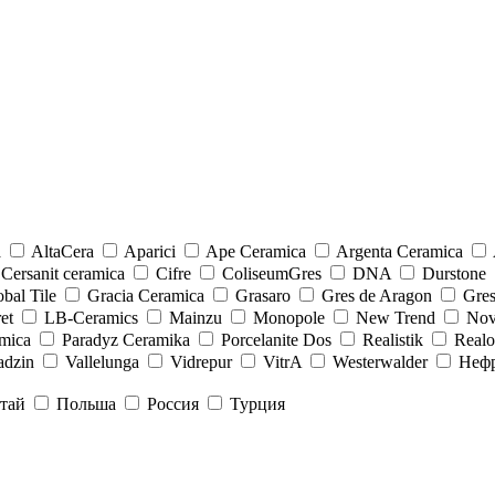
a
AltaCera
Aparici
Ape Ceramica
Argenta Ceramica
Cersanit ceramica
Cifre
ColiseumGres
DNA
Durstone
bal Tile
Gracia Ceramica
Grasaro
Gres de Aragon
Gre
et
LB-Ceramics
Mainzu
Monopole
New Trend
Nov
mica
Paradyz Сeramika
Porcelanite Dos
Realistik
Real
adzin
Vallelunga
Vidrepur
VitrA
Westerwalder
Неф
тай
Польша
Россия
Турция