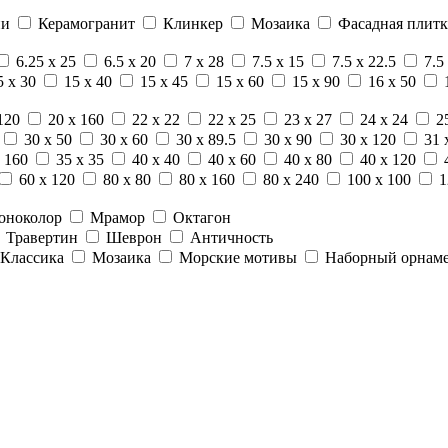
ни
Керамогранит
Клинкер
Мозаика
Фасадная плитк
6.25 x 25
6.5 x 20
7 x 28
7.5 x 15
7.5 x 22.5
7.5
5 x 30
15 x 40
15 x 45
15 x 60
15 x 90
16 x 50
120
20 x 160
22 x 22
22 x 25
23 x 27
24 x 24
2
30 x 50
30 x 60
30 x 89.5
30 x 90
30 x 120
31 
 160
35 x 35
40 x 40
40 x 60
40 x 80
40 x 120
60 x 120
80 x 80
80 x 160
80 x 240
100 x 100
1
оноколор
Мрамор
Октагон
Травертин
Шеврон
Античность
Классика
Мозаика
Морские мотивы
Наборный орнам