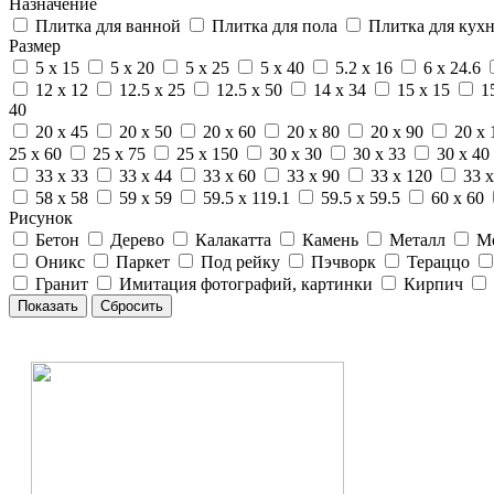
Назначение
Плитка для ванной
Плитка для пола
Плитка для кух
Размер
5 x 15
5 x 20
5 x 25
5 x 40
5.2 x 16
6 x 24.6
12 x 12
12.5 x 25
12.5 x 50
14 x 34
15 x 15
1
40
20 x 45
20 x 50
20 x 60
20 x 80
20 x 90
20 x 
25 x 60
25 x 75
25 x 150
30 x 30
30 x 33
30 x 40
33 x 33
33 x 44
33 x 60
33 x 90
33 x 120
33 x
58 x 58
59 x 59
59.5 x 119.1
59.5 x 59.5
60 x 60
Рисунок
Бетон
Дерево
Калакатта
Камень
Металл
М
Оникс
Паркет
Под рейку
Пэчворк
Тераццо
Гранит
Имитация фотографий, картинки
Кирпич