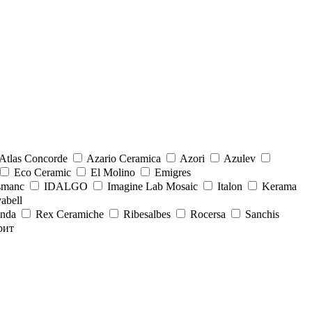
Atlas Concorde
Azario Ceramica
Azori
Azulev
Eco Ceramic
El Molino
Emigres
smanc
IDALGO
Imagine Lab Mosaic
Italon
Kerama
abell
onda
Rex Ceramiche
Ribesalbes
Rocersa
Sanchis
рит