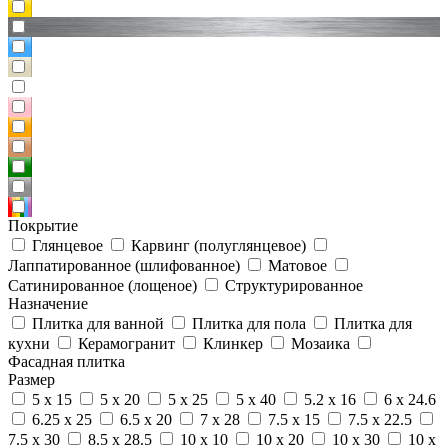
Покрытие
Глянцевое
Карвинг (полуглянцевое)
Лаппатированное (шлифованное)
Матовое
Сатинированное (лощеное)
Структурированное
Назначение
Плитка для ванной
Плитка для пола
Плитка для
кухни
Керамогранит
Клинкер
Мозаика
Фасадная плитка
Размер
5 x 15
5 x 20
5 x 25
5 x 40
5.2 x 16
6 x 24.6
6.25 x 25
6.5 x 20
7 x 28
7.5 x 15
7.5 x 22.5
7.5 x 30
8.5 x 28.5
10 x 10
10 x 20
10 x 30
10 x