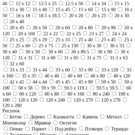
40
12 x 12
12.5 x 25
12.5 x 50
14 x 34
15 x 15
15 x 30
15 x 40
15 x 45
15 x 60
15 x 90
16 x
50
18 x 18
18.5 x 18.5
20 x 20
20 x 25
20 x 30
20 x 40
20 x 45
20 x 50
20 x 60
20 x 80
20 x 90
20 x
120
20 x 160
22 x 22
22 x 25
23 x 27
24 x 24
25 x 25
25 x 29
25 x 33
25 x 40
25 x 45
25 x
50
25 x 60
25 x 75
25 x 150
30 x 30
30 x 33
30 x 40
30 x 50
30 x 60
30 x 89.5
30 x 90
30 x
120
31 x 31
31 x 60
31 x 65
31 x 75
31.5 x 63
32 x 60
33 x 33
33 x 44
33 x 60
33 x 90
33 x 120
33
x 160
35 x 35
40 x 40
40 x 60
40 x 80
40 x 120
42 x 42
44 x 44
45 x 45
45 x 90
50 x 50
50 x
100
58 x 58
59 x 59
59.5 x 119.1
59.5 x 59.5
60
x 60
60 x 120
80 x 80
80 x 160
80 x 240
100 x
100
120 x 120
120 x 240
120 x 270
120 x 278
120 x 280
Рисунок
Бетон
Дерево
Калакатта
Камень
Металл
Моноколор
Мрамор
Октагон
Оникс
Паркет
Под рейку
Пэчворк
Тераццо
Травертин
Шеврон
Античность