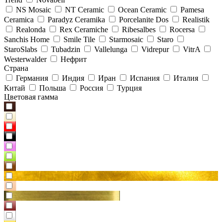
NS Mosaic
NT Ceramic
Ocean Ceramic
Pamesa
Ceramica
Paradyz Сeramika
Porcelanite Dos
Realistik
Realonda
Rex Ceramiche
Ribesalbes
Rocersa
Sanchis Home
Smile Tile
Starmosaic
Staro
StaroSlabs
Tubadzin
Vallelunga
Vidrepur
VitrA
Westerwalder
Нефрит
Страна
Германия
Индия
Иран
Испания
Италия
Китай
Польша
Россия
Турция
Цветовая гамма