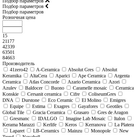
Подбор параметров
Подбор параметров
Подбор параметров
Розничная цена
15
21177
42339
63501
84663
Производитель
41zero42
A-Ceramica
Absolut Gres
Absolut
Keramika
AltaCera
Aparici
Ape Ceramica
Argenta
Ceramica
Atlas Concorde
Azario Ceramica
Azori
Azulev
Baldocer
Buono
Caramelle mosaic
Ceramica
Konskie
Cersanit ceramica
Cifre
ColiseumGres
DNA
Durstone
Eco Ceramic
El Molino
Emigres
Equipe
Estima
Exagres
Gayafores
Geotiles
Global Tile
Gracia Ceramica
Grasaro
Gres de Aragon
Gresmanc
IDALGO
Imagine Lab Mosaic
Italon
Kerama Marazzi
Kerlife
Keros
Kerranova
La Platera
Laparet
LB-Ceramics
Mainzu
Monopole
New
Trend
Novabell