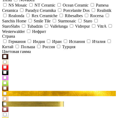
NS Mosaic
NT Ceramic
Ocean Ceramic
Pamesa
Ceramica
Paradyz Сeramika
Porcelanite Dos
Realistik
Realonda
Rex Ceramiche
Ribesalbes
Rocersa
Sanchis Home
Smile Tile
Starmosaic
Staro
StaroSlabs
Tubadzin
Vallelunga
Vidrepur
VitrA
Westerwalder
Нефрит
Страна
Германия
Индия
Иран
Испания
Италия
Китай
Польша
Россия
Турция
Цветовая гамма