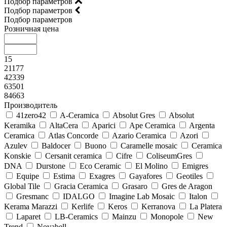
Подбор параметров
Подбор параметров
Подбор параметров
Розничная цена
15
21177
42339
63501
84663
Производитель
41zero42
A-Ceramica
Absolut Gres
Absolut
Keramika
AltaCera
Aparici
Ape Ceramica
Argenta
Ceramica
Atlas Concorde
Azario Ceramica
Azori
Azulev
Baldocer
Buono
Caramelle mosaic
Ceramica
Konskie
Cersanit ceramica
Cifre
ColiseumGres
DNA
Durstone
Eco Ceramic
El Molino
Emigres
Equipe
Estima
Exagres
Gayafores
Geotiles
Global Tile
Gracia Ceramica
Grasaro
Gres de Aragon
Gresmanc
IDALGO
Imagine Lab Mosaic
Italon
Kerama Marazzi
Kerlife
Keros
Kerranova
La Platera
Laparet
LB-Ceramics
Mainzu
Monopole
New
Trend
Novabell