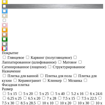
Покрытие
Глянцевое
Карвинг (полуглянцевое)
Лаппатированное (шлифованное)
Матовое
Сатинированное (лощеное)
Структурированное
Назначение
Плитка для ванной
Плитка для пола
Плитка для
кухни
Керамогранит
Клинкер
Мозаика
Фасадная плитка
Размер
5 x 15
5 x 20
5 x 25
5 x 40
5.2 x 16
6 x 24.6
6.25 x 25
6.5 x 20
7 x 28
7.5 x 15
7.5 x 22.5
7.5 x 30
8.5 x 28.5
10 x 10
10 x 20
10 x 30
10 x