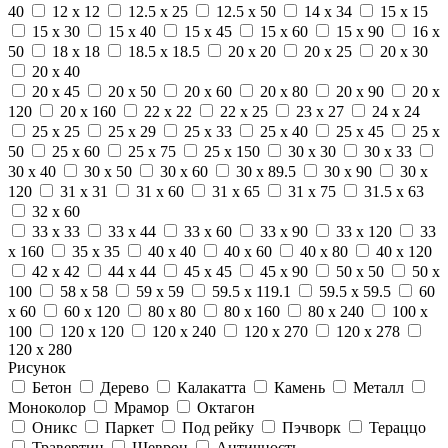
40
12 x 12
12.5 x 25
12.5 x 50
14 x 34
15 x 15
15 x 30
15 x 40
15 x 45
15 x 60
15 x 90
16 x
50
18 x 18
18.5 x 18.5
20 x 20
20 x 25
20 x 30
20 x 40
20 x 45
20 x 50
20 x 60
20 x 80
20 x 90
20 x
120
20 x 160
22 x 22
22 x 25
23 x 27
24 x 24
25 x 25
25 x 29
25 x 33
25 x 40
25 x 45
25 x
50
25 x 60
25 x 75
25 x 150
30 x 30
30 x 33
30 x 40
30 x 50
30 x 60
30 x 89.5
30 x 90
30 x
120
31 x 31
31 x 60
31 x 65
31 x 75
31.5 x 63
32 x 60
33 x 33
33 x 44
33 x 60
33 x 90
33 x 120
33
x 160
35 x 35
40 x 40
40 x 60
40 x 80
40 x 120
42 x 42
44 x 44
45 x 45
45 x 90
50 x 50
50 x
100
58 x 58
59 x 59
59.5 x 119.1
59.5 x 59.5
60
x 60
60 x 120
80 x 80
80 x 160
80 x 240
100 x
100
120 x 120
120 x 240
120 x 270
120 x 278
120 x 280
Рисунок
Бетон
Дерево
Калакатта
Камень
Металл
Моноколор
Мрамор
Октагон
Оникс
Паркет
Под рейку
Пэчворк
Тераццо
Травертин
Шеврон
Античность