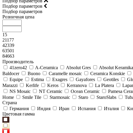
Подбор параметров
Подбор параметров
Подбор параметров
Розничная цена
15
21177
42339
63501
84663
Производитель
41zero42
A-Ceramica
Absolut Gres
Absolut Keramik
Baldocer
Buono
Caramelle mosaic
Ceramica Konskie
Equipe
Estima
Exagres
Gayafores
Geotiles
Glo
Marazzi
Kerlife
Keros
Kerranova
La Platera
Lapar
NS Mosaic
NT Ceramic
Ocean Ceramic
Pamesa Cera
Home
Smile Tile
Starmosaic
Staro
StaroSlabs
Tub
Страна
Германия
Индия
Иран
Испания
Италия
Ки
Цветовая гамма