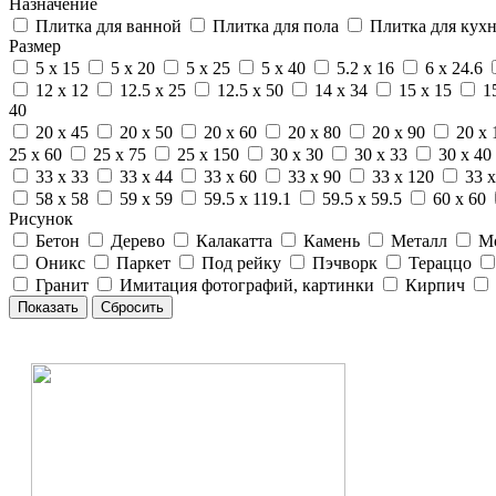
Назначение
Плитка для ванной
Плитка для пола
Плитка для кух
Размер
5 x 15
5 x 20
5 x 25
5 x 40
5.2 x 16
6 x 24.6
12 x 12
12.5 x 25
12.5 x 50
14 x 34
15 x 15
1
40
20 x 45
20 x 50
20 x 60
20 x 80
20 x 90
20 x 
25 x 60
25 x 75
25 x 150
30 x 30
30 x 33
30 x 40
33 x 33
33 x 44
33 x 60
33 x 90
33 x 120
33 x
58 x 58
59 x 59
59.5 x 119.1
59.5 x 59.5
60 x 60
Рисунок
Бетон
Дерево
Калакатта
Камень
Металл
М
Оникс
Паркет
Под рейку
Пэчворк
Тераццо
Гранит
Имитация фотографий, картинки
Кирпич