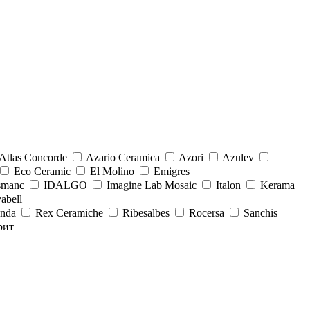
Atlas Concorde
Azario Ceramica
Azori
Azulev
Eco Ceramic
El Molino
Emigres
smanc
IDALGO
Imagine Lab Mosaic
Italon
Kerama
abell
onda
Rex Ceramiche
Ribesalbes
Rocersa
Sanchis
рит