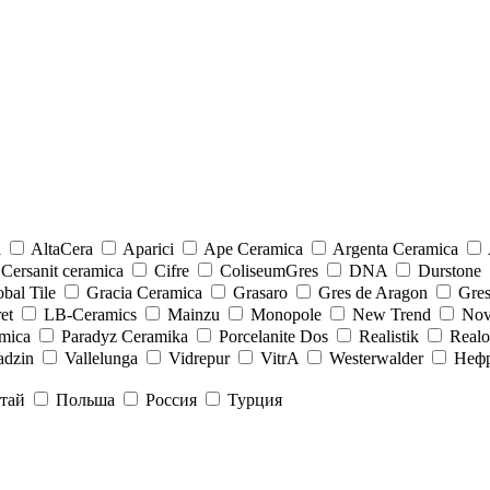
a
AltaCera
Aparici
Ape Ceramica
Argenta Ceramica
Cersanit ceramica
Cifre
ColiseumGres
DNA
Durstone
bal Tile
Gracia Ceramica
Grasaro
Gres de Aragon
Gre
et
LB-Ceramics
Mainzu
Monopole
New Trend
Nov
mica
Paradyz Сeramika
Porcelanite Dos
Realistik
Real
adzin
Vallelunga
Vidrepur
VitrA
Westerwalder
Неф
тай
Польша
Россия
Турция