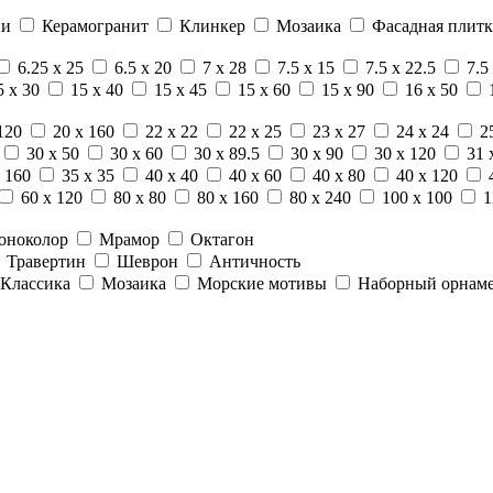
ни
Керамогранит
Клинкер
Мозаика
Фасадная плитк
6.25 x 25
6.5 x 20
7 x 28
7.5 x 15
7.5 x 22.5
7.5
5 x 30
15 x 40
15 x 45
15 x 60
15 x 90
16 x 50
120
20 x 160
22 x 22
22 x 25
23 x 27
24 x 24
2
30 x 50
30 x 60
30 x 89.5
30 x 90
30 x 120
31 
 160
35 x 35
40 x 40
40 x 60
40 x 80
40 x 120
60 x 120
80 x 80
80 x 160
80 x 240
100 x 100
1
оноколор
Мрамор
Октагон
Травертин
Шеврон
Античность
Классика
Мозаика
Морские мотивы
Наборный орнам