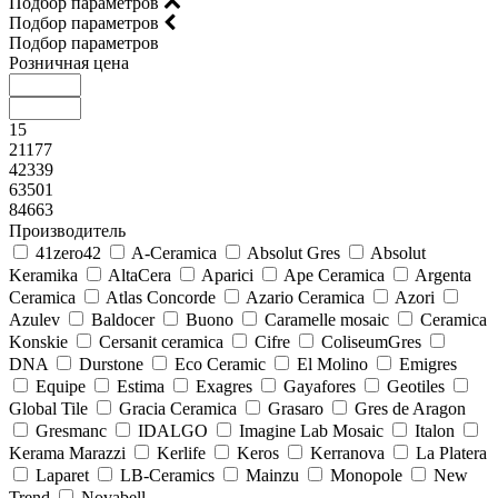
Подбор параметров
Подбор параметров
Подбор параметров
Розничная цена
15
21177
42339
63501
84663
Производитель
41zero42
A-Ceramica
Absolut Gres
Absolut
Keramika
AltaCera
Aparici
Ape Ceramica
Argenta
Ceramica
Atlas Concorde
Azario Ceramica
Azori
Azulev
Baldocer
Buono
Caramelle mosaic
Ceramica
Konskie
Cersanit ceramica
Cifre
ColiseumGres
DNA
Durstone
Eco Ceramic
El Molino
Emigres
Equipe
Estima
Exagres
Gayafores
Geotiles
Global Tile
Gracia Ceramica
Grasaro
Gres de Aragon
Gresmanc
IDALGO
Imagine Lab Mosaic
Italon
Kerama Marazzi
Kerlife
Keros
Kerranova
La Platera
Laparet
LB-Ceramics
Mainzu
Monopole
New
Trend
Novabell