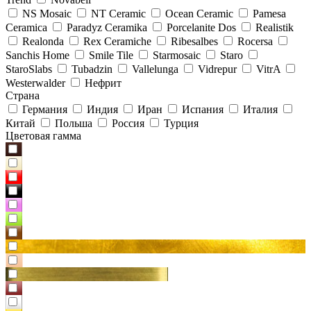
NS Mosaic
NT Ceramic
Ocean Ceramic
Pamesa
Ceramica
Paradyz Сeramika
Porcelanite Dos
Realistik
Realonda
Rex Ceramiche
Ribesalbes
Rocersa
Sanchis Home
Smile Tile
Starmosaic
Staro
StaroSlabs
Tubadzin
Vallelunga
Vidrepur
VitrA
Westerwalder
Нефрит
Страна
Германия
Индия
Иран
Испания
Италия
Китай
Польша
Россия
Турция
Цветовая гамма