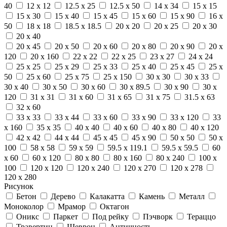
40
12 x 12
12.5 x 25
12.5 x 50
14 x 34
15 x 15
15 x 30
15 x 40
15 x 45
15 x 60
15 x 90
16 x
50
18 x 18
18.5 x 18.5
20 x 20
20 x 25
20 x 30
20 x 40
20 x 45
20 x 50
20 x 60
20 x 80
20 x 90
20 x
120
20 x 160
22 x 22
22 x 25
23 x 27
24 x 24
25 x 25
25 x 29
25 x 33
25 x 40
25 x 45
25 x
50
25 x 60
25 x 75
25 x 150
30 x 30
30 x 33
30 x 40
30 x 50
30 x 60
30 x 89.5
30 x 90
30 x
120
31 x 31
31 x 60
31 x 65
31 x 75
31.5 x 63
32 x 60
33 x 33
33 x 44
33 x 60
33 x 90
33 x 120
33
x 160
35 x 35
40 x 40
40 x 60
40 x 80
40 x 120
42 x 42
44 x 44
45 x 45
45 x 90
50 x 50
50 x
100
58 x 58
59 x 59
59.5 x 119.1
59.5 x 59.5
60
x 60
60 x 120
80 x 80
80 x 160
80 x 240
100 x
100
120 x 120
120 x 240
120 x 270
120 x 278
120 x 280
Рисунок
Бетон
Дерево
Калакатта
Камень
Металл
Моноколор
Мрамор
Октагон
Оникс
Паркет
Под рейку
Пэчворк
Тераццо
Травертин
Шеврон
Античность