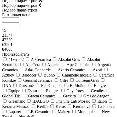
Подбор параметров
Подбор параметров
Подбор параметров
Розничная цена
15
21177
42339
63501
84663
Производитель
41zero42
A-Ceramica
Absolut Gres
Absolut
Keramika
AltaCera
Aparici
Ape Ceramica
Argenta
Ceramica
Atlas Concorde
Azario Ceramica
Azori
Azulev
Baldocer
Buono
Caramelle mosaic
Ceramica
Konskie
Cersanit ceramica
Cifre
ColiseumGres
DNA
Durstone
Eco Ceramic
El Molino
Emigres
Equipe
Estima
Exagres
Gayafores
Geotiles
Global Tile
Gracia Ceramica
Grasaro
Gres de Aragon
Gresmanc
IDALGO
Imagine Lab Mosaic
Italon
Kerama Marazzi
Kerlife
Keros
Kerranova
La Platera
Laparet
LB-Ceramics
Mainzu
Monopole
New
Trend
Novabell