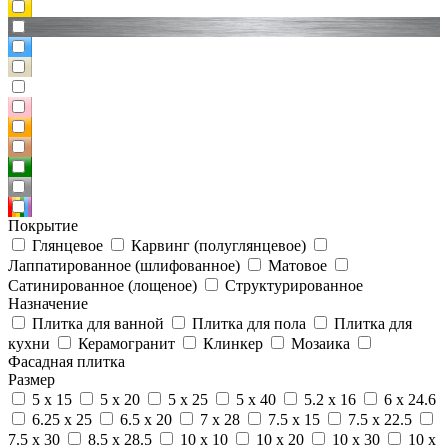
Покрытие
Глянцевое
Карвинг (полуглянцевое)
Лаппатированное (шлифованное)
Матовое
Сатинированное (лощеное)
Структурированное
Назначение
Плитка для ванной
Плитка для пола
Плитка для
кухни
Керамогранит
Клинкер
Мозаика
Фасадная плитка
Размер
5 x 15
5 x 20
5 x 25
5 x 40
5.2 x 16
6 x 24.6
6.25 x 25
6.5 x 20
7 x 28
7.5 x 15
7.5 x 22.5
7.5 x 30
8.5 x 28.5
10 x 10
10 x 20
10 x 30
10 x