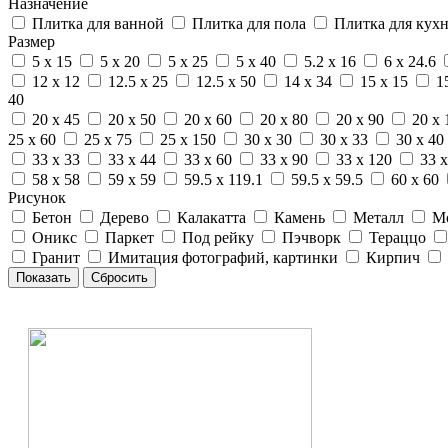
Назначение
Плитка для ванной
Плитка для пола
Плитка для кух
Размер
5 x 15
5 x 20
5 x 25
5 x 40
5.2 x 16
6 x 24.6
12 x 12
12.5 x 25
12.5 x 50
14 x 34
15 x 15
1
40
20 x 45
20 x 50
20 x 60
20 x 80
20 x 90
20 x 
25 x 60
25 x 75
25 x 150
30 x 30
30 x 33
30 x 40
33 x 33
33 x 44
33 x 60
33 x 90
33 x 120
33 x
58 x 58
59 x 59
59.5 x 119.1
59.5 x 59.5
60 x 60
Рисунок
Бетон
Дерево
Калакатта
Камень
Металл
М
Оникс
Паркет
Под рейку
Пэчворк
Тераццо
Гранит
Имитация фотографий, картинки
Кирпич