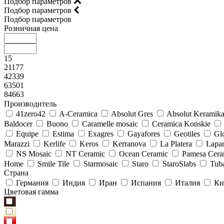
Подбор параметров
Подбор параметров
Подбор параметров
Розничная цена
15
21177
42339
63501
84663
Производитель
41zero42
A-Ceramica
Absolut Gres
Absolut Keramik
Baldocer
Buono
Caramelle mosaic
Ceramica Konskie
Equipe
Estima
Exagres
Gayafores
Geotiles
Glo
Marazzi
Kerlife
Keros
Kerranova
La Platera
Lapar
NS Mosaic
NT Ceramic
Ocean Ceramic
Pamesa Cera
Home
Smile Tile
Starmosaic
Staro
StaroSlabs
Tub
Страна
Германия
Индия
Иран
Испания
Италия
Ки
Цветовая гамма