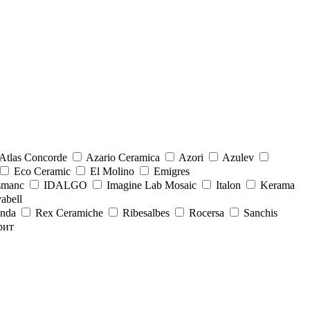
Atlas Concorde
Azario Ceramica
Azori
Azulev
Eco Ceramic
El Molino
Emigres
smanc
IDALGO
Imagine Lab Mosaic
Italon
Kerama
abell
onda
Rex Ceramiche
Ribesalbes
Rocersa
Sanchis
рит