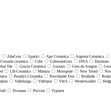
a
AltaCera
Aparici
Ape Ceramica
Argenta Ceramica
Cersanit ceramica
Cifre
ColiseumGres
DNA
Durstone
bal Tile
Gracia Ceramica
Grasaro
Gres de Aragon
Gre
et
LB-Ceramics
Mainzu
Monopole
New Trend
Nov
mica
Paradyz Сeramika
Porcelanite Dos
Realistik
Real
adzin
Vallelunga
Vidrepur
VitrA
Westerwalder
Неф
тай
Польша
Россия
Турция