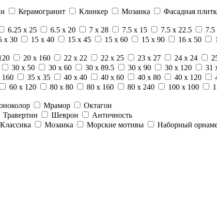
ни
Керамогранит
Клинкер
Мозаика
Фасадная плитк
6.25 x 25
6.5 x 20
7 x 28
7.5 x 15
7.5 x 22.5
7.5
5 x 30
15 x 40
15 x 45
15 x 60
15 x 90
16 x 50
120
20 x 160
22 x 22
22 x 25
23 x 27
24 x 24
2
30 x 50
30 x 60
30 x 89.5
30 x 90
30 x 120
31 
 160
35 x 35
40 x 40
40 x 60
40 x 80
40 x 120
60 x 120
80 x 80
80 x 160
80 x 240
100 x 100
1
оноколор
Мрамор
Октагон
Травертин
Шеврон
Античность
Классика
Мозаика
Морские мотивы
Наборный орнам