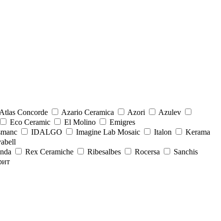
Atlas Concorde
Azario Ceramica
Azori
Azulev
Eco Ceramic
El Molino
Emigres
smanc
IDALGO
Imagine Lab Mosaic
Italon
Kerama
abell
onda
Rex Ceramiche
Ribesalbes
Rocersa
Sanchis
рит