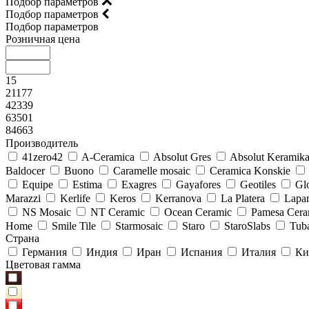
Подбор параметров
Подбор параметров
Подбор параметров
Розничная цена
15
21177
42339
63501
84663
Производитель
41zero42
A-Ceramica
Absolut Gres
Absolut Keramik
Baldocer
Buono
Caramelle mosaic
Ceramica Konskie
Equipe
Estima
Exagres
Gayafores
Geotiles
Glo
Marazzi
Kerlife
Keros
Kerranova
La Platera
Lapar
NS Mosaic
NT Ceramic
Ocean Ceramic
Pamesa Cera
Home
Smile Tile
Starmosaic
Staro
StaroSlabs
Tub
Страна
Германия
Индия
Иран
Испания
Италия
Ки
Цветовая гамма