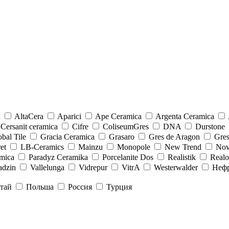
a
AltaCera
Aparici
Ape Ceramica
Argenta Ceramica
Cersanit ceramica
Cifre
ColiseumGres
DNA
Durstone
bal Tile
Gracia Ceramica
Grasaro
Gres de Aragon
Gre
et
LB-Ceramics
Mainzu
Monopole
New Trend
Nov
mica
Paradyz Сeramika
Porcelanite Dos
Realistik
Real
adzin
Vallelunga
Vidrepur
VitrA
Westerwalder
Неф
тай
Польша
Россия
Турция