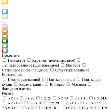
Покрытие
Глянцевое
Карвинг (полуглянцевое)
Лаппатированное (шлифованное)
Матовое
Сатинированное (лощеное)
Структурированное
Назначение
Плитка для ванной
Плитка для пола
Плитка для
кухни
Керамогранит
Клинкер
Мозаика
Фасадная плитка
Размер
5 x 15
5 x 20
5 x 25
5 x 40
5.2 x 16
6 x 24.6
6.25 x 25
6.5 x 20
7 x 28
7.5 x 15
7.5 x 22.5
7.5 x 30
8.5 x 28.5
10 x 10
10 x 20
10 x 30
10 x