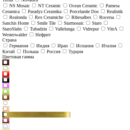
NS Mosaic
NT Ceramic
Ocean Ceramic
Pamesa
Ceramica
Paradyz Сeramika
Porcelanite Dos
Realistik
Realonda
Rex Ceramiche
Ribesalbes
Rocersa
Sanchis Home
Smile Tile
Starmosaic
Staro
StaroSlabs
Tubadzin
Vallelunga
Vidrepur
VitrA
Westerwalder
Нефрит
Страна
Германия
Индия
Иран
Испания
Италия
Китай
Польша
Россия
Турция
Цветовая гамма