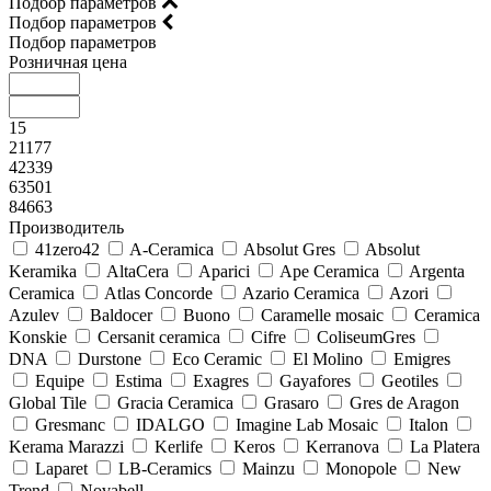
Подбор параметров
Подбор параметров
Подбор параметров
Розничная цена
15
21177
42339
63501
84663
Производитель
41zero42
A-Ceramica
Absolut Gres
Absolut
Keramika
AltaCera
Aparici
Ape Ceramica
Argenta
Ceramica
Atlas Concorde
Azario Ceramica
Azori
Azulev
Baldocer
Buono
Caramelle mosaic
Ceramica
Konskie
Cersanit ceramica
Cifre
ColiseumGres
DNA
Durstone
Eco Ceramic
El Molino
Emigres
Equipe
Estima
Exagres
Gayafores
Geotiles
Global Tile
Gracia Ceramica
Grasaro
Gres de Aragon
Gresmanc
IDALGO
Imagine Lab Mosaic
Italon
Kerama Marazzi
Kerlife
Keros
Kerranova
La Platera
Laparet
LB-Ceramics
Mainzu
Monopole
New
Trend
Novabell