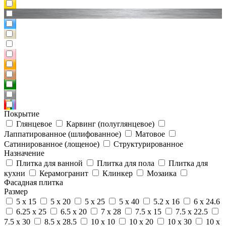
Покрытие
Глянцевое
Карвинг (полуглянцевое)
Лаппатированное (шлифованное)
Матовое
Сатинированное (лощеное)
Структурированное
Назначение
Плитка для ванной
Плитка для пола
Плитка для
кухни
Керамогранит
Клинкер
Мозаика
Фасадная плитка
Размер
5 x 15
5 x 20
5 x 25
5 x 40
5.2 x 16
6 x 24.6
6.25 x 25
6.5 x 20
7 x 28
7.5 x 15
7.5 x 22.5
7.5 x 30
8.5 x 28.5
10 x 10
10 x 20
10 x 30
10 x