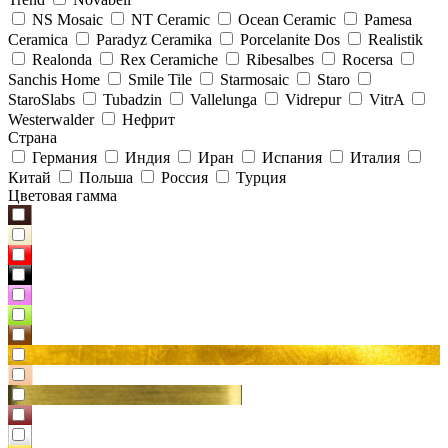
NS Mosaic
NT Ceramic
Ocean Ceramic
Pamesa
Ceramica
Paradyz Сeramika
Porcelanite Dos
Realistik
Realonda
Rex Ceramiche
Ribesalbes
Rocersa
Sanchis Home
Smile Tile
Starmosaic
Staro
StaroSlabs
Tubadzin
Vallelunga
Vidrepur
VitrA
Westerwalder
Нефрит
Страна
Германия
Индия
Иран
Испания
Италия
Китай
Польша
Россия
Турция
Цветовая гамма