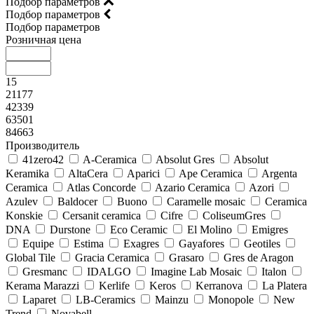
Подбор параметров
Подбор параметров
Подбор параметров
Розничная цена
15
21177
42339
63501
84663
Производитель
41zero42
A-Ceramica
Absolut Gres
Absolut
Keramika
AltaCera
Aparici
Ape Ceramica
Argenta
Ceramica
Atlas Concorde
Azario Ceramica
Azori
Azulev
Baldocer
Buono
Caramelle mosaic
Ceramica
Konskie
Cersanit ceramica
Cifre
ColiseumGres
DNA
Durstone
Eco Ceramic
El Molino
Emigres
Equipe
Estima
Exagres
Gayafores
Geotiles
Global Tile
Gracia Ceramica
Grasaro
Gres de Aragon
Gresmanc
IDALGO
Imagine Lab Mosaic
Italon
Kerama Marazzi
Kerlife
Keros
Kerranova
La Platera
Laparet
LB-Ceramics
Mainzu
Monopole
New
Trend
Novabell