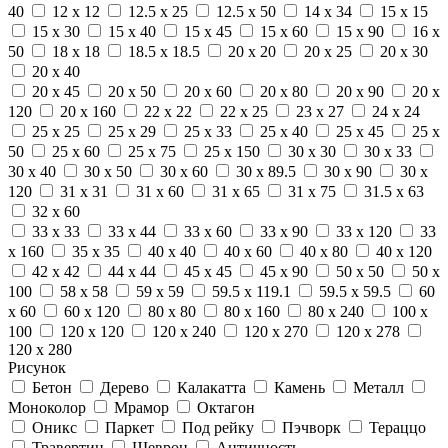
40
12 x 12
12.5 x 25
12.5 x 50
14 x 34
15 x 15
15 x 30
15 x 40
15 x 45
15 x 60
15 x 90
16 x
50
18 x 18
18.5 x 18.5
20 x 20
20 x 25
20 x 30
20 x 40
20 x 45
20 x 50
20 x 60
20 x 80
20 x 90
20 x
120
20 x 160
22 x 22
22 x 25
23 x 27
24 x 24
25 x 25
25 x 29
25 x 33
25 x 40
25 x 45
25 x
50
25 x 60
25 x 75
25 x 150
30 x 30
30 x 33
30 x 40
30 x 50
30 x 60
30 x 89.5
30 x 90
30 x
120
31 x 31
31 x 60
31 x 65
31 x 75
31.5 x 63
32 x 60
33 x 33
33 x 44
33 x 60
33 x 90
33 x 120
33
x 160
35 x 35
40 x 40
40 x 60
40 x 80
40 x 120
42 x 42
44 x 44
45 x 45
45 x 90
50 x 50
50 x
100
58 x 58
59 x 59
59.5 x 119.1
59.5 x 59.5
60
x 60
60 x 120
80 x 80
80 x 160
80 x 240
100 x
100
120 x 120
120 x 240
120 x 270
120 x 278
120 x 280
Рисунок
Бетон
Дерево
Калакатта
Камень
Металл
Моноколор
Мрамор
Октагон
Оникс
Паркет
Под рейку
Пэчворк
Тераццо
Травертин
Шеврон
Античность