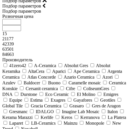
Подбор параметров
Подбор параметров
Подбор параметров
Розничная цена
15
21177
42339
63501
84663
Производитель
41zero42
A-Ceramica
Absolut Gres
Absolut
Keramika
AltaCera
Aparici
Ape Ceramica
Argenta
Ceramica
Atlas Concorde
Azario Ceramica
Azori
Azulev
Baldocer
Buono
Caramelle mosaic
Ceramica
Konskie
Cersanit ceramica
Cifre
ColiseumGres
DNA
Durstone
Eco Ceramic
El Molino
Emigres
Equipe
Estima
Exagres
Gayafores
Geotiles
Global Tile
Gracia Ceramica
Grasaro
Gres de Aragon
Gresmanc
IDALGO
Imagine Lab Mosaic
Italon
Kerama Marazzi
Kerlife
Keros
Kerranova
La Platera
Laparet
LB-Ceramics
Mainzu
Monopole
New
Trend
Novabell