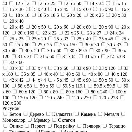
40
12 x 12
12.5 x 25
12.5 x 50
14 x 34
15 x 15
15 x 30
15 x 40
15 x 45
15 x 60
15 x 90
16 x
50
18 x 18
18.5 x 18.5
20 x 20
20 x 25
20 x 30
20 x 40
20 x 45
20 x 50
20 x 60
20 x 80
20 x 90
20 x
120
20 x 160
22 x 22
22 x 25
23 x 27
24 x 24
25 x 25
25 x 29
25 x 33
25 x 40
25 x 45
25 x
50
25 x 60
25 x 75
25 x 150
30 x 30
30 x 33
30 x 40
30 x 50
30 x 60
30 x 89.5
30 x 90
30 x
120
31 x 31
31 x 60
31 x 65
31 x 75
31.5 x 63
32 x 60
33 x 33
33 x 44
33 x 60
33 x 90
33 x 120
33
x 160
35 x 35
40 x 40
40 x 60
40 x 80
40 x 120
42 x 42
44 x 44
45 x 45
45 x 90
50 x 50
50 x
100
58 x 58
59 x 59
59.5 x 119.1
59.5 x 59.5
60
x 60
60 x 120
80 x 80
80 x 160
80 x 240
100 x
100
120 x 120
120 x 240
120 x 270
120 x 278
120 x 280
Рисунок
Бетон
Дерево
Калакатта
Камень
Металл
Моноколор
Мрамор
Октагон
Оникс
Паркет
Под рейку
Пэчворк
Тераццо
Травертин
Шеврон
Античность