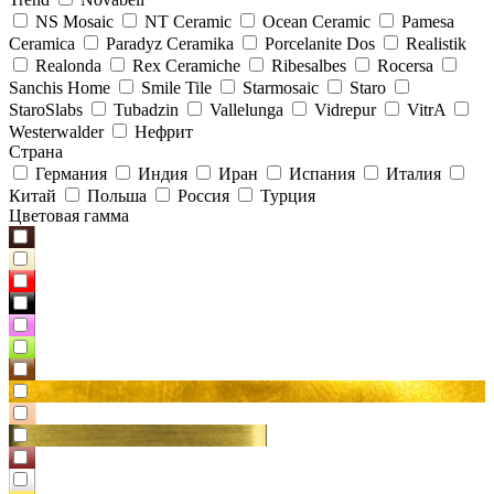
NS Mosaic
NT Ceramic
Ocean Ceramic
Pamesa
Ceramica
Paradyz Сeramika
Porcelanite Dos
Realistik
Realonda
Rex Ceramiche
Ribesalbes
Rocersa
Sanchis Home
Smile Tile
Starmosaic
Staro
StaroSlabs
Tubadzin
Vallelunga
Vidrepur
VitrA
Westerwalder
Нефрит
Страна
Германия
Индия
Иран
Испания
Италия
Китай
Польша
Россия
Турция
Цветовая гамма