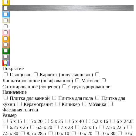
Покрытие
Глянцевое
Карвинг (полуглянцевое)
Лаппатированное (шлифованное)
Матовое
Сатинированное (лощеное)
Структурированное
Назначение
Плитка для ванной
Плитка для пола
Плитка для
кухни
Керамогранит
Клинкер
Мозаика
Фасадная плитка
Размер
5 x 15
5 x 20
5 x 25
5 x 40
5.2 x 16
6 x 24.6
6.25 x 25
6.5 x 20
7 x 28
7.5 x 15
7.5 x 22.5
7.5 x 30
8.5 x 28.5
10 x 10
10 x 20
10 x 30
10 x