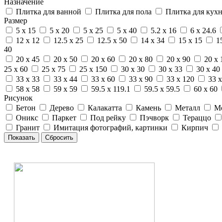
Назначение
Плитка для ванной
Плитка для пола
Плитка для кух
Размер
5 x 15
5 x 20
5 x 25
5 x 40
5.2 x 16
6 x 24.6
12 x 12
12.5 x 25
12.5 x 50
14 x 34
15 x 15
1
40
20 x 45
20 x 50
20 x 60
20 x 80
20 x 90
20 x 
25 x 60
25 x 75
25 x 150
30 x 30
30 x 33
30 x 40
33 x 33
33 x 44
33 x 60
33 x 90
33 x 120
33 x
58 x 58
59 x 59
59.5 x 119.1
59.5 x 59.5
60 x 60
Рисунок
Бетон
Дерево
Калакатта
Камень
Металл
М
Оникс
Паркет
Под рейку
Пэчворк
Тераццо
Гранит
Имитация фотографий, картинки
Кирпич