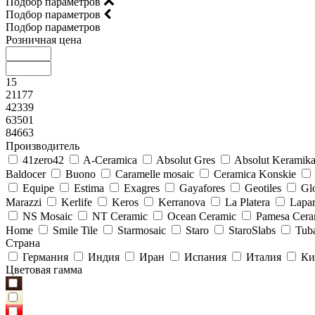
Подбор параметров
Подбор параметров
Подбор параметров
Розничная цена
15
21177
42339
63501
84663
Производитель
41zero42
A-Ceramica
Absolut Gres
Absolut Keramik
Baldocer
Buono
Caramelle mosaic
Ceramica Konskie
Equipe
Estima
Exagres
Gayafores
Geotiles
Glo
Marazzi
Kerlife
Keros
Kerranova
La Platera
Lapar
NS Mosaic
NT Ceramic
Ocean Ceramic
Pamesa Cera
Home
Smile Tile
Starmosaic
Staro
StaroSlabs
Tub
Страна
Германия
Индия
Иран
Испания
Италия
Ки
Цветовая гамма