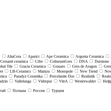
a
AltaCera
Aparici
Ape Ceramica
Argenta Ceramica
Cersanit ceramica
Cifre
ColiseumGres
DNA
Durstone
bal Tile
Gracia Ceramica
Grasaro
Gres de Aragon
Gre
et
LB-Ceramics
Mainzu
Monopole
New Trend
Nov
mica
Paradyz Сeramika
Porcelanite Dos
Realistik
Real
adzin
Vallelunga
Vidrepur
VitrA
Westerwalder
Неф
тай
Польша
Россия
Турция