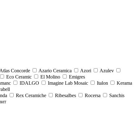
Atlas Concorde
Azario Ceramica
Azori
Azulev
Eco Ceramic
El Molino
Emigres
smanc
IDALGO
Imagine Lab Mosaic
Italon
Kerama
abell
onda
Rex Ceramiche
Ribesalbes
Rocersa
Sanchis
рит