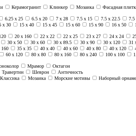
ни
Керамогранит
Клинкер
Мозаика
Фасадная плитк
6.25 x 25
6.5 x 20
7 x 28
7.5 x 15
7.5 x 22.5
7.5
5 x 30
15 x 40
15 x 45
15 x 60
15 x 90
16 x 50
120
20 x 160
22 x 22
22 x 25
23 x 27
24 x 24
2
30 x 50
30 x 60
30 x 89.5
30 x 90
30 x 120
31 
 160
35 x 35
40 x 40
40 x 60
40 x 80
40 x 120
60 x 120
80 x 80
80 x 160
80 x 240
100 x 100
1
оноколор
Мрамор
Октагон
Травертин
Шеврон
Античность
Классика
Мозаика
Морские мотивы
Наборный орнам