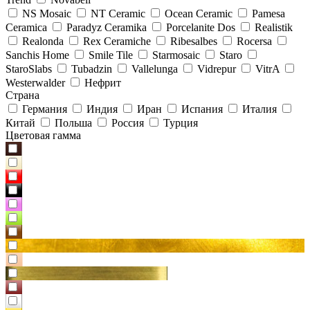
NS Mosaic
NT Ceramic
Ocean Ceramic
Pamesa
Ceramica
Paradyz Сeramika
Porcelanite Dos
Realistik
Realonda
Rex Ceramiche
Ribesalbes
Rocersa
Sanchis Home
Smile Tile
Starmosaic
Staro
StaroSlabs
Tubadzin
Vallelunga
Vidrepur
VitrA
Westerwalder
Нефрит
Страна
Германия
Индия
Иран
Испания
Италия
Китай
Польша
Россия
Турция
Цветовая гамма