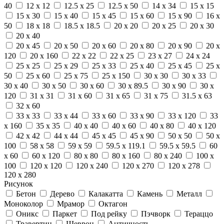
40
12 x 12
12.5 x 25
12.5 x 50
14 x 34
15 x 15
15 x 30
15 x 40
15 x 45
15 x 60
15 x 90
16 x
50
18 x 18
18.5 x 18.5
20 x 20
20 x 25
20 x 30
20 x 40
20 x 45
20 x 50
20 x 60
20 x 80
20 x 90
20 x
120
20 x 160
22 x 22
22 x 25
23 x 27
24 x 24
25 x 25
25 x 29
25 x 33
25 x 40
25 x 45
25 x
50
25 x 60
25 x 75
25 x 150
30 x 30
30 x 33
30 x 40
30 x 50
30 x 60
30 x 89.5
30 x 90
30 x
120
31 x 31
31 x 60
31 x 65
31 x 75
31.5 x 63
32 x 60
33 x 33
33 x 44
33 x 60
33 x 90
33 x 120
33
x 160
35 x 35
40 x 40
40 x 60
40 x 80
40 x 120
42 x 42
44 x 44
45 x 45
45 x 90
50 x 50
50 x
100
58 x 58
59 x 59
59.5 x 119.1
59.5 x 59.5
60
x 60
60 x 120
80 x 80
80 x 160
80 x 240
100 x
100
120 x 120
120 x 240
120 x 270
120 x 278
120 x 280
Рисунок
Бетон
Дерево
Калакатта
Камень
Металл
Моноколор
Мрамор
Октагон
Оникс
Паркет
Под рейку
Пэчворк
Тераццо
Травертин
Шеврон
Античность