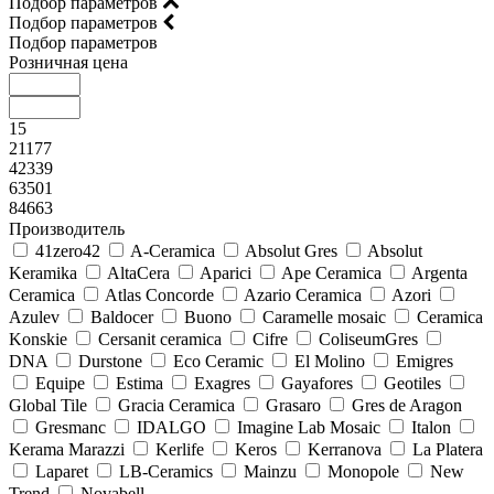
Подбор параметров
Подбор параметров
Подбор параметров
Розничная цена
15
21177
42339
63501
84663
Производитель
41zero42
A-Ceramica
Absolut Gres
Absolut
Keramika
AltaCera
Aparici
Ape Ceramica
Argenta
Ceramica
Atlas Concorde
Azario Ceramica
Azori
Azulev
Baldocer
Buono
Caramelle mosaic
Ceramica
Konskie
Cersanit ceramica
Cifre
ColiseumGres
DNA
Durstone
Eco Ceramic
El Molino
Emigres
Equipe
Estima
Exagres
Gayafores
Geotiles
Global Tile
Gracia Ceramica
Grasaro
Gres de Aragon
Gresmanc
IDALGO
Imagine Lab Mosaic
Italon
Kerama Marazzi
Kerlife
Keros
Kerranova
La Platera
Laparet
LB-Ceramics
Mainzu
Monopole
New
Trend
Novabell