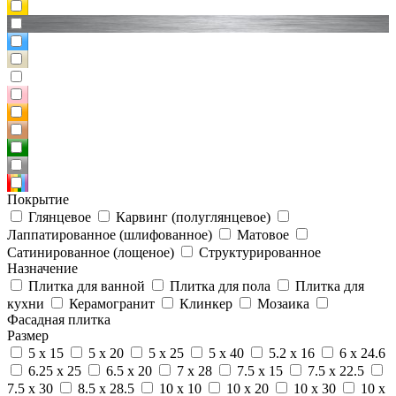
Покрытие
Глянцевое
Карвинг (полуглянцевое)
Лаппатированное (шлифованное)
Матовое
Сатинированное (лощеное)
Структурированное
Назначение
Плитка для ванной
Плитка для пола
Плитка для
кухни
Керамогранит
Клинкер
Мозаика
Фасадная плитка
Размер
5 x 15
5 x 20
5 x 25
5 x 40
5.2 x 16
6 x 24.6
6.25 x 25
6.5 x 20
7 x 28
7.5 x 15
7.5 x 22.5
7.5 x 30
8.5 x 28.5
10 x 10
10 x 20
10 x 30
10 x