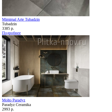
Mimimal Arte Tubadzin
Tubadzin
3385 р.
Подробнее
Molto Paradyz
Paradyz Сeramika
2993 р.