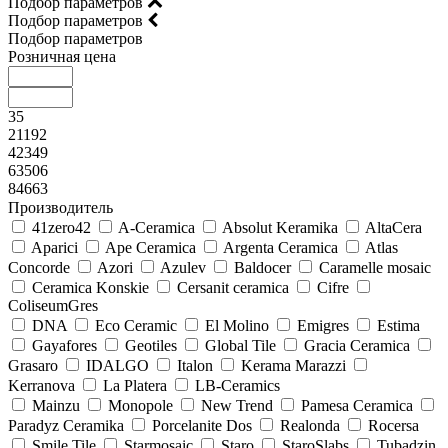
Подбор параметров
Подбор параметров
Подбор параметров
Розничная цена
35
21192
42349
63506
84663
Производитель
41zero42
A-Ceramica
Absolut Keramika
AltaCera
Aparici
Ape Ceramica
Argenta Ceramica
Atlas
Concorde
Azori
Azulev
Baldocer
Caramelle mosaic
Ceramica Konskie
Cersanit ceramica
Cifre
ColiseumGres
DNA
Eco Ceramic
El Molino
Emigres
Estima
Gayafores
Geotiles
Global Tile
Gracia Ceramica
Grasaro
IDALGO
Italon
Kerama Marazzi
Kerranova
La Platera
LB-Ceramics
Mainzu
Monopole
New Trend
Pamesa Ceramica
Paradyz Сeramika
Porcelanite Dos
Realonda
Rocersa
Smile Tile
Starmosaic
Staro
StaroSlabs
Tubadzin