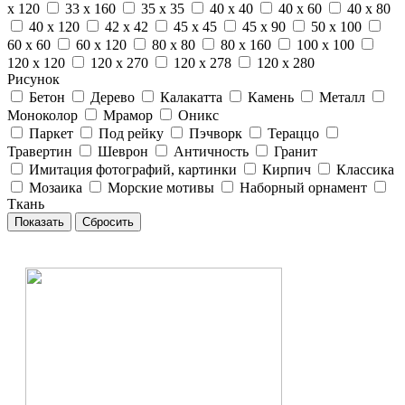
x 120
33 x 160
35 x 35
40 x 40
40 x 60
40 x 80
40 x 120
42 x 42
45 x 45
45 x 90
50 x 100
60 x 60
60 x 120
80 x 80
80 x 160
100 x 100
120 x 120
120 x 270
120 x 278
120 x 280
Рисунок
Бетон
Дерево
Калакатта
Камень
Металл
Моноколор
Мрамор
Оникс
Паркет
Под рейку
Пэчворк
Тераццо
Травертин
Шеврон
Античность
Гранит
Имитация фотографий, картинки
Кирпич
Классика
Мозаика
Морские мотивы
Наборный орнамент
Ткань