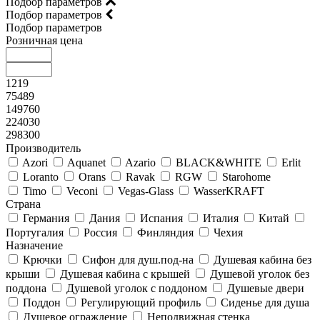
Подбор параметров
Подбор параметров
Подбор параметров
Розничная цена
1219
75489
149760
224030
298300
Производитель
Azori
Aquanet
Azario
BLACK&WHITE
Erlit
Loranto
Orans
Ravak
RGW
Starohome
Timo
Veconi
Vegas-Glass
WasserKRAFT
Страна
Германия
Дания
Испания
Италия
Китай
Португалия
Россия
Финляндия
Чехия
Назначение
Крючки
Сифон для душ.под-на
Душевая кабина без
крыши
Душевая кабина с крышей
Душевой уголок без
поддона
Душевой уголок с поддоном
Душевые двери
Поддон
Регулирующий профиль
Сиденье для душа
Душевое ограждение
Неподвижная стенка