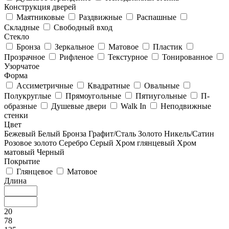
Конструкция дверей
Маятниковые
Раздвижные
Распашные
Складные
Свободный вход
Стекло
Бронза
Зеркальное
Матовое
Пластик
Прозрачное
Рифленое
Текстурное
Тонированное
Узорчатое
Форма
Ассиметричные
Квадратные
Овальные
Полукруглые
Прямоугольные
Пятиугольные
П-
образные
Душевые двери
Walk In
Неподвижные
стенки
Цвет
Бежевый
Белый
Бронза
Графит/Сталь
Золото
Никель/Сатин
Розовое золото
Серебро
Серый
Хром глянцевый
Хром
матовый
Черный
Покрытие
Глянцевое
Матовое
Длина
20
78