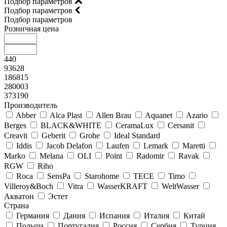
Подбор параметров
Подбор параметров
Подбор параметров
Розничная цена
440
93628
186815
280003
373190
Производитель
Abber
Alca Plast
Allen Brau
Aquanet
Azario
Berges
BLACK&WHITE
CeramaLux
Cersanit
Creavit
Geberit
Grohe
Ideal Standard
Iddis
Jacob Delafon
Laufen
Lemark
Maretti
Marko
Melana
OLI
Point
Radomir
Ravak
RGW
Riho
Roca
SensPa
Starohome
TECE
Timo
Villeroy&Boсh
Vitra
WasserKRAFT
WeltWasser
Акватон
Эстет
Страна
Германия
Дания
Испания
Италия
Китай
Польша
Португалия
Россия
Сербия
Турция