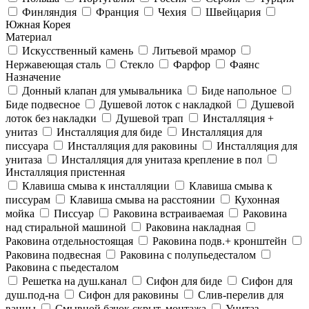
Финляндия
Франция
Чехия
Швейцария
Южная Корея
Материал
Искусственный камень
Литьевой мрамор
Нержавеющая сталь
Стекло
Фарфор
Фаянс
Назначение
Донный клапан для умывальника
Биде напольное
Биде подвесное
Душевой лоток с накладкой
Душевой
лоток без накладки
Душевой трап
Инсталляция +
унитаз
Инсталляция для биде
Инсталляция для
писсуара
Инсталляция для раковины
Инсталляция для
унитаза
Инсталляция для унитаза крепление в пол
Инсталляция пристенная
Клавиша смыва к инсталляции
Клавиша смыва к
писсурам
Клавиша смыва на расстоянии
Кухонная
мойка
Писсуар
Раковина встраиваемая
Раковина
над стиральной машиной
Раковина накладная
Раковина отдельностоящая
Раковина подв.+ кронштейн
Раковина подвесная
Раковина с полупьедесталом
Раковина с пьедесталом
Решетка на душ.канал
Сифон для биде
Сифон для
душ.под-на
Сифон для раковины
Слив-перелив для
ванны
Смывной бачок скрыт. монтажа
Унитаз