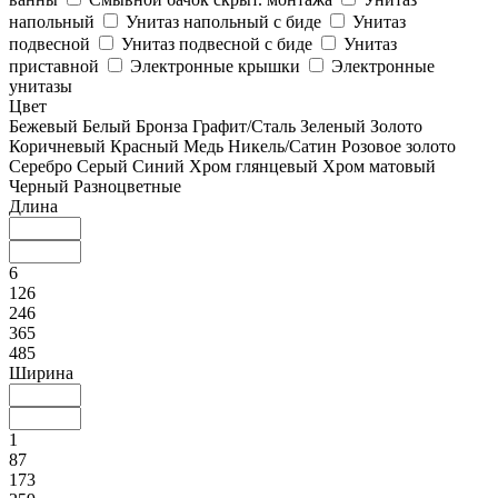
напольный
Унитаз напольный с биде
Унитаз
подвесной
Унитаз подвесной с биде
Унитаз
приставной
Электронные крышки
Электронные
унитазы
Цвет
Бежевый
Белый
Бронза
Графит/Сталь
Зеленый
Золото
Коричневый
Красный
Медь
Никель/Сатин
Розовое золото
Серебро
Серый
Синий
Хром глянцевый
Хром матовый
Черный
Разноцветные
Длина
6
126
246
365
485
Ширина
1
87
173