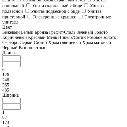
напольный
Унитаз напольный с биде
Унитаз
подвесной
Унитаз подвесной с биде
Унитаз
приставной
Электронные крышки
Электронные
унитазы
Цвет
Бежевый
Белый
Бронза
Графит/Сталь
Зеленый
Золото
Коричневый
Красный
Медь
Никель/Сатин
Розовое золото
Серебро
Серый
Синий
Хром глянцевый
Хром матовый
Черный
Разноцветные
Длина
6
126
246
365
485
Ширина
1
87
173