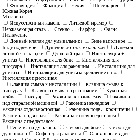
Финляндия
Франция
Чехия
Швейцария
Южная Корея
Материал
Искусственный камень
Литьевой мрамор
Нержавеющая сталь
Стекло
Фарфор
Фаянс
Назначение
Донный клапан для умывальника
Биде напольное
Биде подвесное
Душевой лоток с накладкой
Душевой
лоток без накладки
Душевой трап
Инсталляция +
унитаз
Инсталляция для биде
Инсталляция для
писсуара
Инсталляция для раковины
Инсталляция для
унитаза
Инсталляция для унитаза крепление в пол
Инсталляция пристенная
Клавиша смыва к инсталляции
Клавиша смыва к
писсурам
Клавиша смыва на расстоянии
Кухонная
мойка
Писсуар
Раковина встраиваемая
Раковина
над стиральной машиной
Раковина накладная
Раковина отдельностоящая
Раковина подв.+ кронштейн
Раковина подвесная
Раковина с полупьедесталом
Раковина с пьедесталом
Решетка на душ.канал
Сифон для биде
Сифон для
душ.под-на
Сифон для раковины
Слив-перелив для
ванны
Смывной бачок скрыт. монтажа
Унитаз