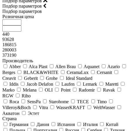
Подбор параметров
Подбор параметров
Подбор параметров
Розничная цена
440
93628
186815
280003
373190
Производитель
Abber
Alca Plast
Allen Brau
Aquanet
Azario
Berges
BLACK&WHITE
CeramaLux
Cersanit
Creavit
Geberit
Grohe
Ideal Standard
Iddis
Jacob Delafon
Laufen
Lemark
Maretti
Marko
Melana
OLI
Point
Radomir
Ravak
RGW
Riho
Roca
SensPa
Starohome
TECE
Timo
Villeroy&Boсh
Vitra
WasserKRAFT
WeltWasser
Акватон
Эстет
Страна
Германия
Дания
Испания
Италия
Китай
Польша
Португалия
Россия
Сербия
Турция