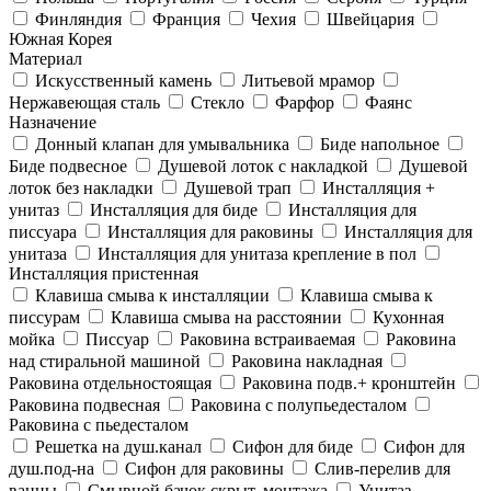
Финляндия
Франция
Чехия
Швейцария
Южная Корея
Материал
Искусственный камень
Литьевой мрамор
Нержавеющая сталь
Стекло
Фарфор
Фаянс
Назначение
Донный клапан для умывальника
Биде напольное
Биде подвесное
Душевой лоток с накладкой
Душевой
лоток без накладки
Душевой трап
Инсталляция +
унитаз
Инсталляция для биде
Инсталляция для
писсуара
Инсталляция для раковины
Инсталляция для
унитаза
Инсталляция для унитаза крепление в пол
Инсталляция пристенная
Клавиша смыва к инсталляции
Клавиша смыва к
писсурам
Клавиша смыва на расстоянии
Кухонная
мойка
Писсуар
Раковина встраиваемая
Раковина
над стиральной машиной
Раковина накладная
Раковина отдельностоящая
Раковина подв.+ кронштейн
Раковина подвесная
Раковина с полупьедесталом
Раковина с пьедесталом
Решетка на душ.канал
Сифон для биде
Сифон для
душ.под-на
Сифон для раковины
Слив-перелив для
ванны
Смывной бачок скрыт. монтажа
Унитаз