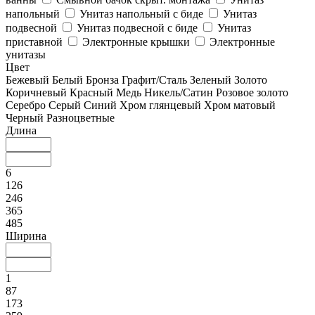
напольный
Унитаз напольный с биде
Унитаз
подвесной
Унитаз подвесной с биде
Унитаз
приставной
Электронные крышки
Электронные
унитазы
Цвет
Бежевый
Белый
Бронза
Графит/Сталь
Зеленый
Золото
Коричневый
Красный
Медь
Никель/Сатин
Розовое золото
Серебро
Серый
Синий
Хром глянцевый
Хром матовый
Черный
Разноцветные
Длина
6
126
246
365
485
Ширина
1
87
173