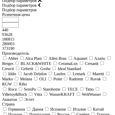
Подбор параметров
Подбор параметров
Подбор параметров
Розничная цена
440
93628
186815
280003
373190
Производитель
Abber
Alca Plast
Allen Brau
Aquanet
Azario
Berges
BLACK&WHITE
CeramaLux
Cersanit
Creavit
Geberit
Grohe
Ideal Standard
Iddis
Jacob Delafon
Laufen
Lemark
Maretti
Marko
Melana
OLI
Point
Radomir
Ravak
RGW
Riho
Roca
SensPa
Starohome
TECE
Timo
Villeroy&Boсh
Vitra
WasserKRAFT
WeltWasser
Акватон
Эстет
Страна
Германия
Дания
Испания
Италия
Китай
Польша
Португалия
Россия
Сербия
Турция