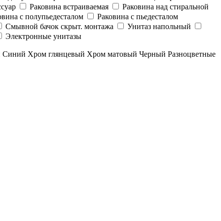
суар
Раковина встраиваемая
Раковина над стиральной
овина с полупьедесталом
Раковина с пьедесталом
Смывной бачок скрыт. монтажа
Унитаз напольный
Электронные унитазы
й
Синий
Хром глянцевый
Хром матовый
Черный
Разноцветные