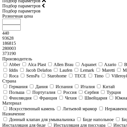
Подбор параметров
Подбор параметров
Подбор параметров
Розничная цена
440
93628
186815
280003
373190
Производитель
Abber
Alca Plast
Allen Brau
Aquanet
Azario
B
Iddis
Jacob Delafon
Laufen
Lemark
Maretti
M
Roca
SensPa
Starohome
TECE
Timo
Villero
Страна
Германия
Дания
Испания
Италия
Китай
Польша
Португалия
Россия
Сербия
Турция
Финляндия
Франция
Чехия
Швейцария
Южна
Материал
Искусственный камень
Литьевой мрамор
Нержавеющ
Назначение
Донный клапан для умывальника
Биде напольное
Би
Инсталляция для биде
Инсталляция для писсуара
Инстал