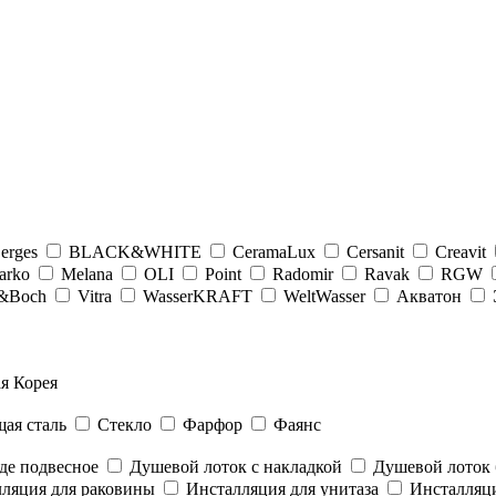
erges
BLACK&WHITE
CeramaLux
Cersanit
Creavit
arko
Melana
OLI
Point
Radomir
Ravak
RGW
y&Boсh
Vitra
WasserKRAFT
WeltWasser
Акватон
я Корея
ая сталь
Стекло
Фарфор
Фаянс
де подвесное
Душевой лоток с накладкой
Душевой лоток 
ляция для раковины
Инсталляция для унитаза
Инсталляци