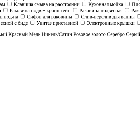
рам
Клавиша смыва на расстоянии
Кухонная мойка
Пис
я
Раковина подв.+ кронштейн
Раковина подвесная
Рак
ш.под-на
Сифон для раковины
Слив-перелив для ванны
есной с биде
Унитаз приставной
Электронные крышки
вый
Красный
Медь
Никель/Сатин
Розовое золото
Серебро
Серы