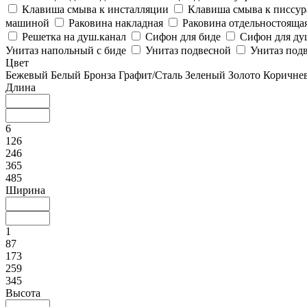
Клавиша смыва к инсталляции
Клавиша смыва к писсу
машиной
Раковина накладная
Раковина отдельностояща
Решетка на душ.канал
Сифон для биде
Сифон для ду
Унитаз напольный с биде
Унитаз подвесной
Унитаз подв
Цвет
Бежевый
Белый
Бронза
Графит/Сталь
Зеленый
Золото
Коричне
Длина
6
126
246
365
485
Ширина
1
87
173
259
345
Высота