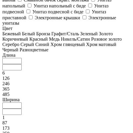
напольный
Унитаз напольный с биде
Унитаз
подвесной
Унитаз подвесной с биде
Унитаз
приставной
Электронные крышки
Электронные
унитазы
Цвет
Бежевый
Белый
Бронза
Графит/Сталь
Зеленый
Золото
Коричневый
Красный
Медь
Никель/Сатин
Розовое золото
Серебро
Серый
Синий
Хром глянцевый
Хром матовый
Черный
Разноцветные
Длина
6
126
246
365
485
Ширина
1
87
173