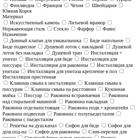
Финляндия
Франция
Чехия
Швейцария
Южная Корея
Материал
Искусственный камень
Литьевой мрамор
Нержавеющая сталь
Стекло
Фарфор
Фаянс
Назначение
Донный клапан для умывальника
Биде напольное
Биде подвесное
Душевой лоток с накладкой
Душевой
лоток без накладки
Душевой трап
Инсталляция +
унитаз
Инсталляция для биде
Инсталляция для
писсуара
Инсталляция для раковины
Инсталляция для
унитаза
Инсталляция для унитаза крепление в пол
Инсталляция пристенная
Клавиша смыва к инсталляции
Клавиша смыва к
писсурам
Клавиша смыва на расстоянии
Кухонная
мойка
Писсуар
Раковина встраиваемая
Раковина
над стиральной машиной
Раковина накладная
Раковина отдельностоящая
Раковина подв.+ кронштейн
Раковина подвесная
Раковина с полупьедесталом
Раковина с пьедесталом
Решетка на душ.канал
Сифон для биде
Сифон для
душ.под-на
Сифон для раковины
Слив-перелив для
ванны
Смывной бачок скрыт. монтажа
Унитаз