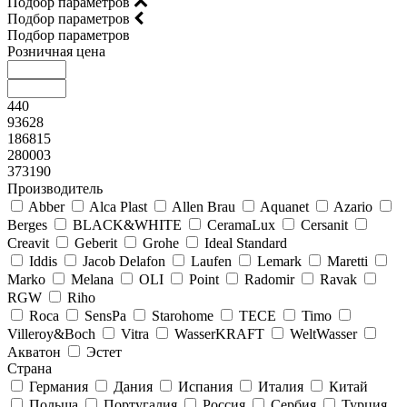
Подбор параметров
Подбор параметров
Подбор параметров
Розничная цена
440
93628
186815
280003
373190
Производитель
Abber
Alca Plast
Allen Brau
Aquanet
Azario
Berges
BLACK&WHITE
CeramaLux
Cersanit
Creavit
Geberit
Grohe
Ideal Standard
Iddis
Jacob Delafon
Laufen
Lemark
Maretti
Marko
Melana
OLI
Point
Radomir
Ravak
RGW
Riho
Roca
SensPa
Starohome
TECE
Timo
Villeroy&Boсh
Vitra
WasserKRAFT
WeltWasser
Акватон
Эстет
Страна
Германия
Дания
Испания
Италия
Китай
Польша
Португалия
Россия
Сербия
Турция